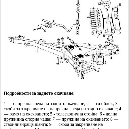
Подробности за задното окачване:
1 — напречна греда на задното окачване; 2 — тих блок; 3
скоби за закрепване на напречна греда на задно окачване; 4
— рамо на окачването; 5 - телескопична стойка; 6 - долна
пружинна опорна чаша; 7 — пружина на окачването; 8 —
стабилизираща щанга; 9 — скоба за закрепване на