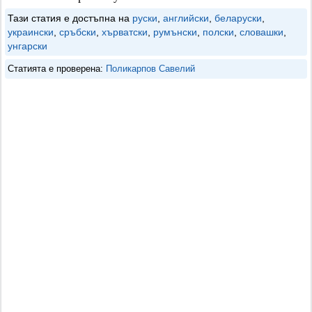
Тази статия е достъпна на
руски
,
английски
,
беларуски
,
украински
,
сръбски
,
хърватски
,
румънски
,
полски
,
словашки
,
унгарски
Статията е проверена:
Поликарпов Савелий