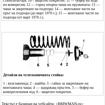
стабилизатора; 10 - защитно покритие; 11 — буфер на хода
на компресия; 12 — горна опорна чаша на пружината; 13 —
чаша за закрепване на подпора: 14 — монтажни части на
прът на подпора (до март 1976 г.); 15 — монтажни части на
подпора (от март 1976 г.).
Детайли на телескопичната стойка:
1 - възглавница; 2 - шайба; 3 - гайки за закрепване на
монтажната чаша; 4 — задържащ пръстен, 5 — буфер на
компресионния ход; 6 - защитно покритие.
Текстът е базиран на уебсайта: «BMWMAN.ru»