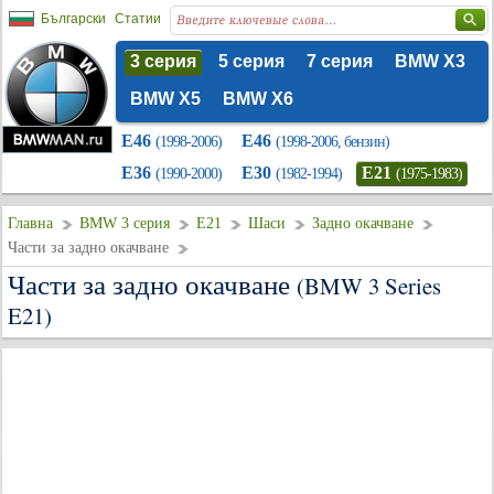
Български
Статии
3 серия
5 серия
7 серия
BMW X3
BMW X5
BMW X6
E46
E46
(1998-2006)
(1998-2006, бензин)
E36
E30
E21
(1990-2000)
(1982-1994)
(1975-1983)
Главна
BMW 3 серия
E21
Шаси
Задно окачване
Части за задно окачване
Части за задно окачване
(BMW 3 Series
E21)