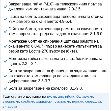
Закрепваща гайка (M10) на телескопичния прът за
джалопи към монтажната чаша: 2,0-2,5.
Гайка на болта, закрепваща телескопичната стойка
към рамото на окачването: 4.9-5.4.
Гайка на болта, закрепваща рамото на окачването
към напречната греда на задното окачване: 8.1-9.0.
Монтажен болт на спирачния щит към рамото на
окачването: 6,0-6,7 (първо нанесете уплътнител за
резби като Loctite 270 върху резбите).
Монтажна гайка на конзолата на стабилизиращата
щанга: 2.2—2.4.
Болт за закрепване на фланеца на задвижващия вал
на колелото към фланеца на изходящия вал на
диференциала: 3.3-3.7.
Болт за закрепване на колелото: 8.1-9.0.
Тази статия е достъпна на
руски
,
английски
,
беларуски
,
украински
,
сръбски
,
хърватски
,
румънски
,
полски
,
словашки
,
унгарски