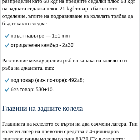
разпределен като 68 kgf на предните седалки плюс 68 kgf
на задната седалка плюс 21 kgf товар в багажното
отделение, ъглите на подравняване на колелата трябва да
бъдат както следва:
пръст навътре — 1±1 mm
отрицателен камбър - 2±30'
Разстояние между долния ръб на капака на колелото и
ръба на джантата, mm:
под товар (виж по-горе): 492±8;
без товар: 530±10.
Главини на задните колела
Главината на колелото се върти на два сачмени лагера. Тип
колесен лагер на превозни средства с 4-цилиндров
двигател: ранни модели години 63/30 C3; в следното: