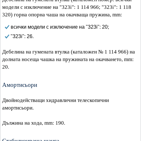
модели с изключение на "323i": 1 114 966; "323i": 1 118
320) горна опорна чаша на окачваща пружина, mm:
всички модели с изключение на "323i": 20;
"323i": 26.
Дебелина на гумената втулка (каталожен № 1 114 966) на
долната носеща чашка на пружината на окачването, mm:
20.
Амортисьори
Двойнодействащи хидравлични телескопични
амортисьори.
Дължина на хода, mm: 190.
Стабилизираща щанга