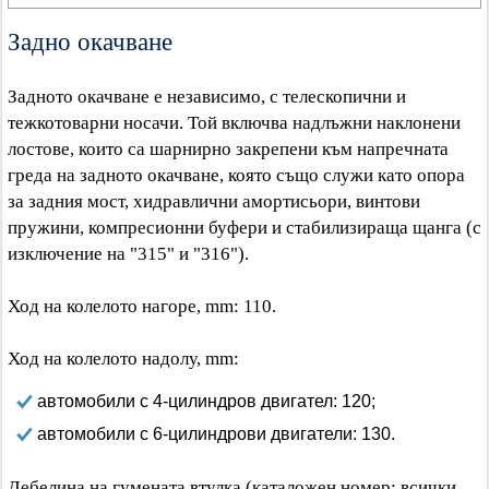
Задно окачване
Задното окачване е независимо, с телескопични и
тежкотоварни носачи. Той включва надлъжни наклонени
лостове, които са шарнирно закрепени към напречната
греда на задното окачване, която също служи като опора
за задния мост, хидравлични амортисьори, винтови
пружини, компресионни буфери и стабилизираща щанга (с
изключение на "315" и "316").
Ход на колелото нагоре, mm: 110.
Ход на колелото надолу, mm:
автомобили с 4-цилиндров двигател: 120;
автомобили с 6-цилиндрови двигатели: 130.
Дебелина на гумената втулка (каталожен номер: всички