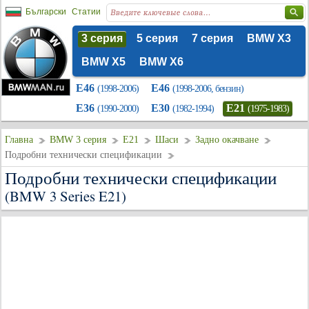
Български
Статии
3 серия
5 серия
7 серия
BMW X3
BMW X5
BMW X6
E46
E46
(1998-2006)
(1998-2006, бензин)
E36
E30
E21
(1990-2000)
(1982-1994)
(1975-1983)
Главна
BMW 3 серия
E21
Шаси
Задно окачване
Подробни технически спецификации
Подробни технически спецификации
(BMW 3 Series E21)