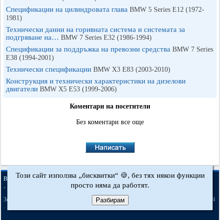
Спецификации на цилиндровата глава
BMW 5 Series E12 (1972-
1981)
Технически данни на горивната система и системата за
подгряване на…
BMW 7 Series E32 (1986-1994)
Спецификации за поддръжка на превозни средства
BMW 7 Series
E38 (1994-2001)
Технически спецификации
BMW X3 Е83 (2003-2010)
Конструкция и технически характеристики на дизелови
двигатели
BMW X5 E53 (1999-2006)
Коментари на посетители
Без коментари все още
Този сайт използва „бисквитки“ 🍪, без тях някои функции
·
·
·
BMWman.ru © 2017-2026
Пълна версия
Новини и статии
Карта на сайта
просто няма да работят.
·
·
Обратна връзка
Търсене в сайта
·
·
·
·
·
·
·
3er E21
3er E30
3er E36
3er E46
3er E46
5er E12
5er E28
5er E34
[бензин]
Разбирам
·
·
·
·
·
·
5er E39
7er E32
7er E38
X3 Е83
X5 E53