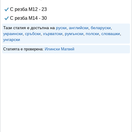
С резба М12 - 23
С резба М14 - 30
Тази статия е достъпна на
руски
,
английски
,
беларуски
,
украински
,
сръбски
,
хърватски
,
румънски
,
полски
,
словашки
,
унгарски
Статията е проверена:
Илински Матвей