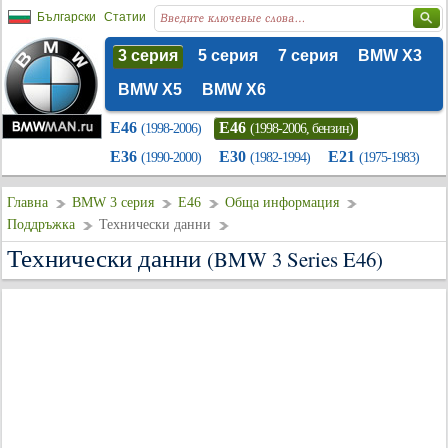
Български
Статии
3 серия
5 серия
7 серия
BMW X3
BMW X5
BMW X6
E46
E46
(1998-2006)
(1998-2006, бензин)
E36
E30
E21
(1990-2000)
(1982-1994)
(1975-1983)
Главна
BMW 3 серия
E46
Обща информация
Поддръжка
Технически данни
Технически данни
(BMW 3 Series E46)