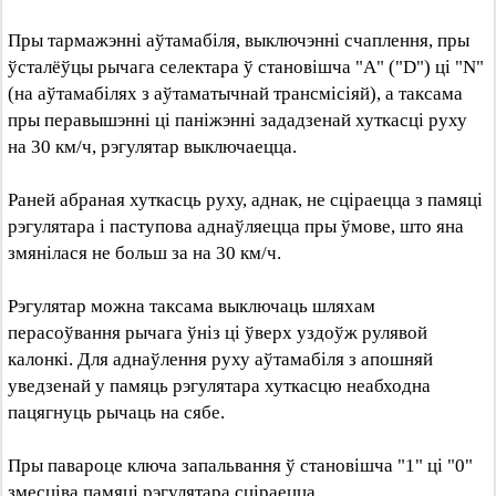
Пры тармажэнні аўтамабіля, выключэнні счаплення, пры
ўсталёўцы рычага селектара ў становішча "А" ("D") ці "N"
(на аўтамабілях з аўтаматычнай трансмісіяй), а таксама
пры перавышэнні ці паніжэнні зададзенай хуткасці руху
на 30 км/ч, рэгулятар выключаецца.
Раней абраная хуткасць руху, аднак, не сціраецца з памяці
рэгулятара і паступова аднаўляецца пры ўмове, што яна
змянілася не больш за на 30 км/ч.
Рэгулятар можна таксама выключаць шляхам
перасоўвання рычага ўніз ці ўверх уздоўж рулявой
калонкі. Для аднаўлення руху аўтамабіля з апошняй
уведзенай у памяць рэгулятара хуткасцю неабходна
пацягнуць рычаць на сябе.
Пры павароце ключа запальвання ў становішча "1" ці "0"
змесціва памяці рэгулятара сціраецца.