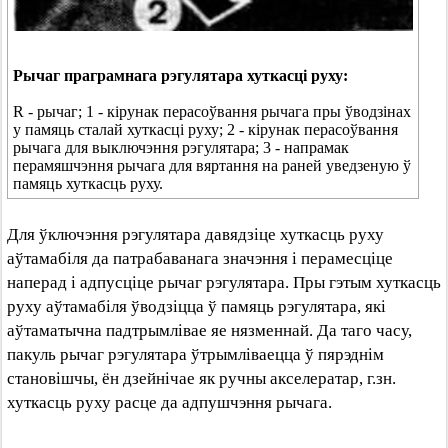
Рычаг праграмнага рэгулятара хуткасці руху:
R - рычаг; 1 - кірунак перасоўвання рычага пры ўводзінах
у памяць сталай хуткасці руху; 2 - кірунак перасоўвання
рычага для выключэння рэгулятара; 3 - напрамак
перамяшчэння рычага для вяртання на раней уведзеную ў
памяць хуткасць руху.
Для ўключэння рэгулятара давядзіце хуткасць руху
аўтамабіля да патрабаванага значэння і перамесціце
наперад і адпусціце рычаг рэгулятара. Пры гэтым хуткасць
руху аўтамабіля ўводзіцца ў памяць рэгулятара, які
аўтаматычна падтрымлівае яе нязменнай. Да таго часу,
пакуль рычаг рэгулятара ўтрымліваецца ў пярэднім
становішчы, ён дзейнічае як ручны акселератар, г.зн.
хуткасць руху расце да адпушчэння рычага.