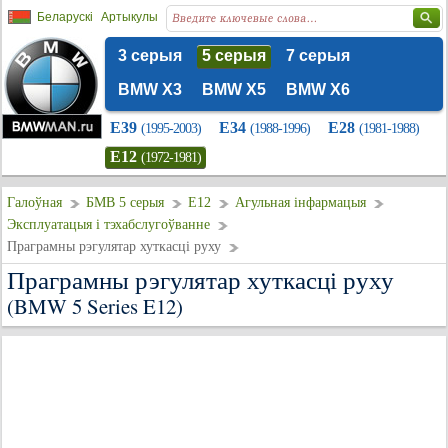
Беларускі
Артыкулы
3 серыя
5 серыя
7 серыя
BMW X3
BMW X5
BMW X6
E39
E34
E28
(1995-2003)
(1988-1996)
(1981-1988)
E12
(1972-1981)
Галоўная
БМВ 5 серыя
E12
Агульная інфармацыя
Эксплуатацыя і тэхабслугоўванне
Праграмны рэгулятар хуткасці руху
Праграмны рэгулятар хуткасці руху
(BMW 5 Series E12)