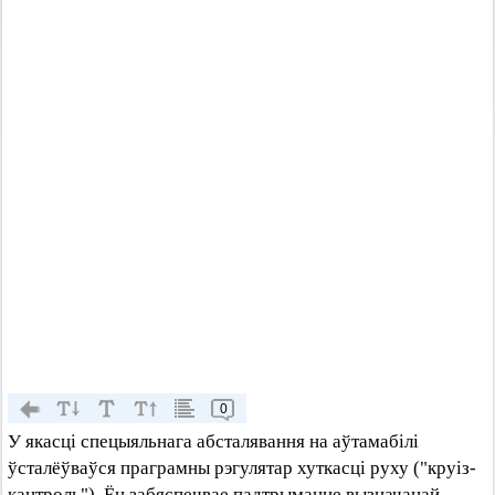
0
У якасці спецыяльнага абсталявання на аўтамабілі
ўсталёўваўся праграмны рэгулятар хуткасці руху ("круіз-
кантроль"). Ён забяспечвае падтрыманне вызначанай