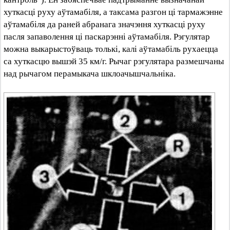
хуткасці руху аўтамабіля, а таксама разгон ці тармажэнне
аўтамабіля да раней абранага значэння хуткасці руху
пасля запаволення ці паскарэнні аўтамабіля. Рэгулятар
можна выкарыстоўваць толькі, калі аўтамабіль рухаецца
са хуткасцю вышэй 35 км/г. Рычаг рэгулятара размешчаны
над рычагом перамыкача шклоачышчальніка.