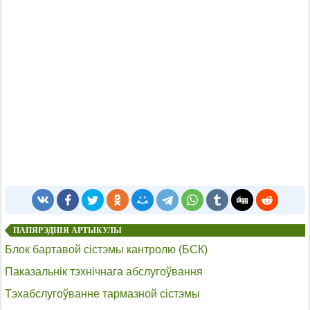
ПАПЯРЭДНІЯ АРТЫКУЛЫ
Блок бартавой сістэмы кантролю (БСК)
Паказальнік тэхнічнага абслугоўвання
Тэхабслугоўванне тармазной сістэмы