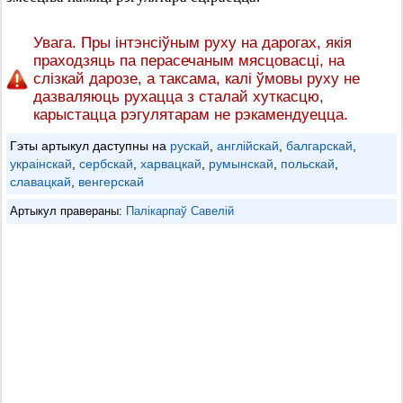
Увага. Пры інтэнсіўным руху на дарогах, якія
праходзяць па перасечаным мясцовасці, на
слізкай дарозе, а таксама, калі ўмовы руху не
дазваляюць рухацца з сталай хуткасцю,
карыстацца рэгулятарам не рэкамендуецца.
Гэты артыкул даступны на
рускай
,
англійскай
,
балгарскай
,
украінскай
,
сербскай
,
харвацкай
,
румынскай
,
польскай
,
славацкай
,
венгерскай
Артыкул правераны:
Палікарпаў Савелій