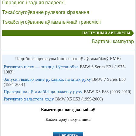
Пярэдняя і задняя падвескі
Тэхабслугоўванне рулявога кіравання
Тэхабслугоўванне аўтаматычнай трансмісіі
НАСТУПНЫЯ АРТЫКУЛЫ
Бартавы кампутар
Падобныя артыкулы іншых тыпаў аўтамабіляў БМВ:
Рэгулятар ціску — зняцце і ўстаноўка
BMW 3 Series E21 (1975-
1983)
Запуск і выключэнне рухавіка, пачатак руху
BMW 7 Series E38
(1994-2001)
Праверкі на аўтамабілі да пачатку руху
BMW X3 E83 (2003-2010)
Рэгулятар халастога ходу
BMW X5 E53 (1999-2006)
Каментары наведвальнікаў
Каментароў пакуль няма