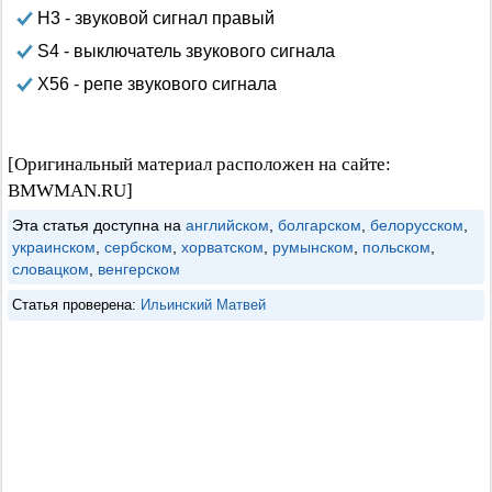
Н3 - звуковой сигнал правый
S4 - выключатель звукового сигнала
Х56 - репе звукового сигнала
[Оригинальный материал расположен на сайте:
BMWMAN.RU]
Эта статья доступна на
английском
,
болгарском
,
белорусском
,
украинском
,
сербском
,
хорватском
,
румынском
,
польском
,
словацком
,
венгерском
Статья проверена:
Ильинский Матвей