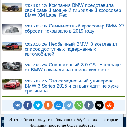
Компания BMW представила
/2023.04.12/
свой самый мощный гибридный кроссовер
BMW XM Label Red
Cемиместный кроссовер BMW X7
/2016.03.18/
сбросит покрывало в 2019 году
Необычный BMW i3 возглавил
/2023.10.26/
список доступных подержанных
автомобилей
Современный 3.0 CSL Hommage
/2022.06.29/
от BMW показали на шпионских фото
Это самодельный универсал
/2025.07.27/
BMW 3 Series 2015 и он выглядит не хуже
оригинала
Этот сайт использует файлы cookie 🍪, без них некоторые
·
·
·
·
BMWman.ru © 2017-2026
Полная версия
Новости и статьи
Карта сайта
функции просто не будут работать.
·