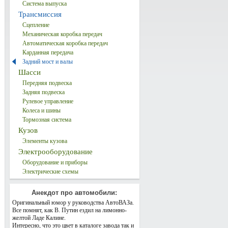
Система выпуска
Трансмиссия
Сцепление
Механическая коробка передач
Автоматическая коробка передач
Карданная передача
Задний мост и валы
Шасси
Передняя подвеска
Задняя подвеска
Рулевое управление
Колеса и шины
Тормозная система
Кузов
Элементы кузова
Электрооборудование
Оборудование и приборы
Электрические схемы
Анекдот про автомобили:
Оригинальный юмор у руководства АвтоВАЗа.
Все помнят, как В. Путин ездил на лимонно-
желтой Ладе Калине.
Интересно, что это цвет в каталоге завода так и