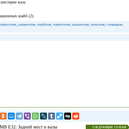
шестерне вала.
ационных шайб (2).
елорусском
,
украинском
,
сербском
,
хорватском
,
румынском
,
польском
,
словацком
,
МВ E32: Задний мост и валы
СЛЕДУЮЩИЕ СТАТЬИ