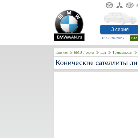
3 серия
E38
E32
(1994-2001)
Главная
БМВ 7 серия
E32
Трансмиссия
Конические сателлиты д