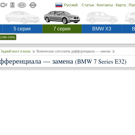
|
|
|
|
Русский
Статьи
Контакты
Карта
Пои
5 серия
7 серия
BMW X3
(1986-1994)
Задний мост и валы
Конические сателлиты дифференциала — замена
ифференциала — замена
(BMW 7 Series E32)