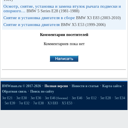
Осмотр, снятие, установка и замена втулок рычага подвески и
опорного…
BMW 5 Series E28 (1981-1988)
Снятие и установка двигателя в сборе
BMW X3 E83 (2003-2010)
Снятие и установка двигателя
BMW X5 E53 (1999-2006)
Комментарии посетителей
Комментариев пока нет
·
·
·
·
BMWman.ru © 2017-2026
Полная версия
Новости и статьи
Карта сайта
·
Обратная связь
Поиск по сайту
·
·
·
·
·
·
·
3er E21
3er E30
3er E36
3er E46
3er E46
5er E12
5er E28
5er E34
[бензин]
·
·
·
·
·
·
5er E39
7er E32
7er E38
X3 E83
X5 E53