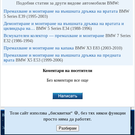
Подобни статии за други видове автомобили BMW:
Премахване и монтиране на външната дръжка на вратата
BMW
5 Series E39 (1995-2003)
Демонтиране и монтиране на външната дръжка на вратата и
цилиндъра на…
BMW 5 Series E34 (1988-1996)
Всмукателен колектор — премахване и монтиране
BMW 7 Series
E32 (1986-1994)
Премахване и монтиране на капака
BMW X3 Е83 (2003-2010)
Премахване и монтиране на външната дръжка на предната
врата
BMW X5 E53 (1999-2006)
Коментари на посетители
Без коментари все още
Този сайт използва „бисквитки“ 🍪, без тях някои функции
·
·
·
BMWman.ru © 2017-2026
Пълна версия
Новини и статии
Карта на сайта
просто няма да работят.
·
·
Обратна връзка
Търсене в сайта
·
·
·
·
·
·
·
3er E21
3er E30
3er E36
3er E46
3er E46
5er E12
5er E28
5er E34
Разбирам
[бензин]
·
·
·
·
·
·
5er E39
7er E32
7er E38
X3 Е83
X5 E53