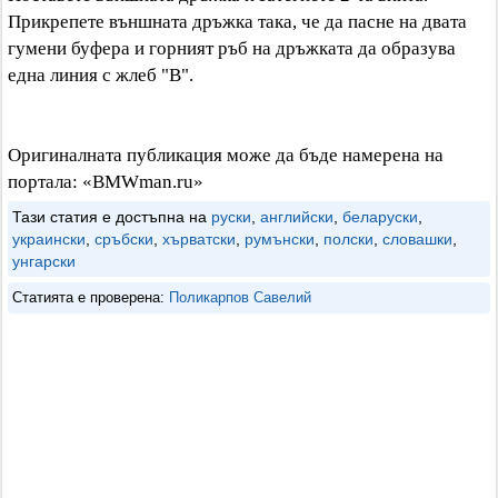
Прикрепете външната дръжка така, че да пасне на двата
гумени буфера и горният ръб на дръжката да образува
една линия с жлеб "B".
Оригиналната публикация може да бъде намерена на
портала: «BMWman.ru»
Тази статия е достъпна на
руски
,
английски
,
беларуски
,
украински
,
сръбски
,
хърватски
,
румънски
,
полски
,
словашки
,
унгарски
Статията е проверена:
Поликарпов Савелий