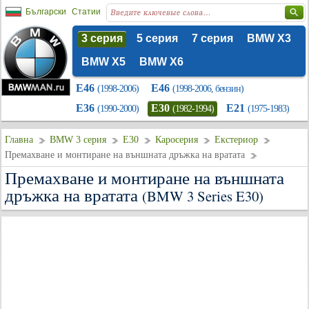
Български
Статии
3 серия
5 серия
7 серия
BMW X3
BMW X5
BMW X6
E46
E46
(1998-2006)
(1998-2006, бензин)
E36
E30
E21
(1990-2000)
(1982-1994)
(1975-1983)
Главна
BMW 3 серия
E30
Каросерия
Екстериор
Премахване и монтиране на външната дръжка на вратата
Премахване и монтиране на външната
дръжка на вратата
(BMW 3 Series E30)