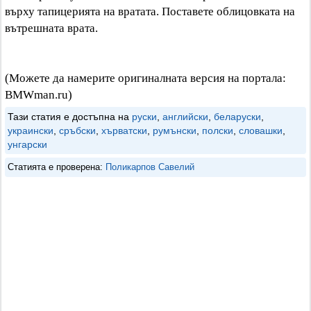
върху тапицерията на вратата. Поставете облицовката на
вътрешната врата.
(Можете да намерите оригиналната версия на портала:
BMWman.ru)
Тази статия е достъпна на
руски
,
английски
,
беларуски
,
украински
,
сръбски
,
хърватски
,
румънски
,
полски
,
словашки
,
унгарски
Статията е проверена:
Поликарпов Савелий