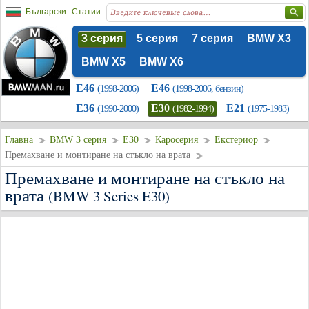
Български
Статии
3 серия
5 серия
7 серия
BMW X3
BMW X5
BMW X6
E46
E46
(1998-2006)
(1998-2006, бензин)
E36
E30
E21
(1990-2000)
(1982-1994)
(1975-1983)
Главна
BMW 3 серия
E30
Каросерия
Екстериор
Премахване и монтиране на стъкло на врата
Премахване и монтиране на стъкло на
врата
(BMW 3 Series E30)