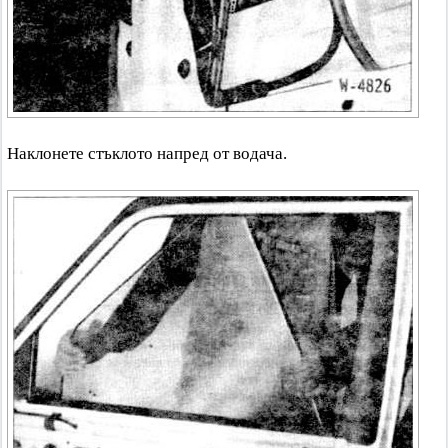
Наклонете стъклото напред от водача.