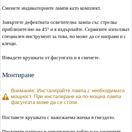
Сменете индикаторните лампи като комплект.
Завъртете дефектната осветителна лампа със стрелка
приблизително на 45° и я издърпайте. Сервизите използват
специален инструмент за това, но може да се направи и с
клещи.
Извадете крушката от фасунгата и я сменете.
Монтиране
Внимание: Инсталирайте лампа с необходимата
мощност. При инсталиране на по-мощна лампа
фасунгата може да се стопи.
Поставете крушката с нажежаема жичка в гнездото.
Поставете патрона в арматурното табло и го закрепете,