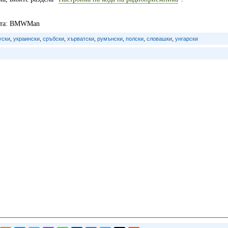
айта: BMWMan
уски
,
украински
,
сръбски
,
хърватски
,
румънски
,
полски
,
словашки
,
унгарски