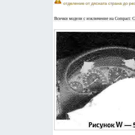
отделение от дясната страна до ре
Всички модели с изключение на Compact: С