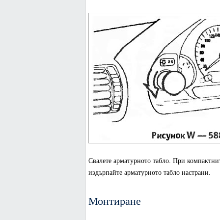
Свалете арматурното табло. При компактни
издърпайте арматурното табло настрани.
Монтиране