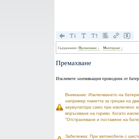
0
Съдържание:
Премахване ↓
Монтиране ↓
Премахване
Изключете заземяващия проводник от батер
Внимание: Изключването на батерия
например паметта за грешки на дви
акумулатора само при изключено за
впръскване на гориво. Когато изклю
"Отстраняване и поставяне на бате
Забележка: При автомобили с шест