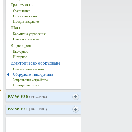
Трансмисия
Съединител
Скоростна кутия
Предна и задна ос
Шаси
Кормилно управление
Спирачна система
Каросерия
Екстериор
Интериор
Електрическо оборудване
Отоплителна система
Оборудване и инструменти
Захранващи устройства
Принципни схеми
о
BMW E30
(1982-1994)
BMW E21
(1975-1983)