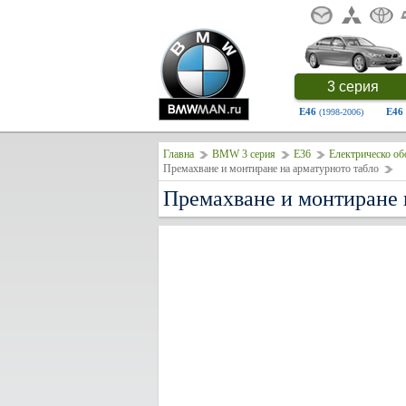
3 серия
E46
E46
(1998-2006)
Главна
BMW 3 серия
E36
Електрическо об
Премахване и монтиране на арматурното табло
Премахване и монтиране 