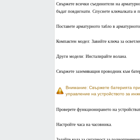
Свържете всички съединители на арматурнот
бъдат повдигнати. Спуснете ключалката и п
Поставете арматурното табло в арматурното 
Компактен модел: Завийте ключа за осветле
Други модели: Инсталирайте волана.
Свържете заземяващия проводник към батер
Внимание: Свържете батерията при 
управление на устройството за инж
Проверете функционирането на устройстват
Настройте часа на часовника.
Задайте кода за сигурност за радиоприемник