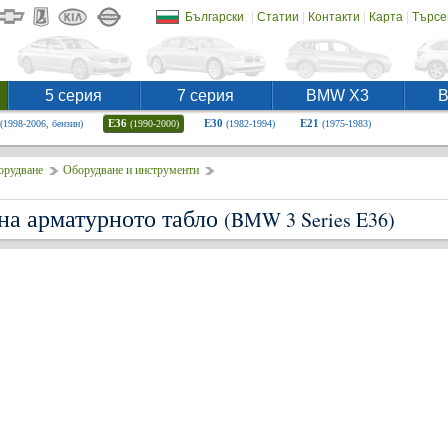
|
|
|
|
Български
Статии
Контакти
Карта
Търсе
5 серия
7 серия
BMW X3
E36
E30
E21
(1998-2006, бензин)
(1990-2000)
(1982-1994)
(1975-1983)
орудване
Оборудване и инструменти
на арматурното табло
(BMW 3 Series E36)