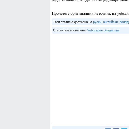
Прочетете оригиналния източник на уебс
Тази статия е достъпна на
руски
,
английски
,
белар
Статията е проверена:
Чеботарев Владислав