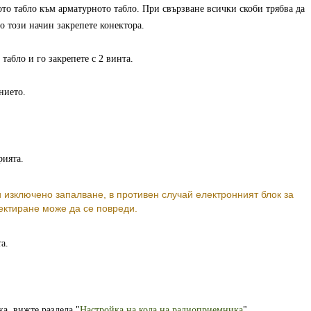
о табло към арматурното табло. При свързване всички скоби трябва да
о този начин закрепете конектора.
табло и го закрепете с 2 винта.
нието.
ията.
изключено запалване, в противен случай електронният блок за
ектиране може да се повреди.
а.
а, вижте раздела "
Настройка на кода на радиоприемника
".