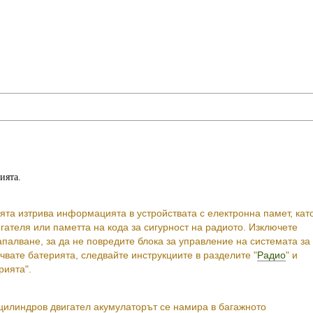
ията.
та изтрива информацията в устройствата с електронна памет, кат
гателя или паметта на кода за сигурност на радиото. Изключете
палване, за да не повредите блока за управление на системата за
чвате батерията, следвайте инструкциите в разделите "
Радио
" и
рията".
цилиндров двигател акумулаторът се намира в багажното