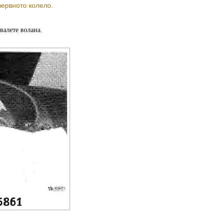
зервното колело.
валете волана.