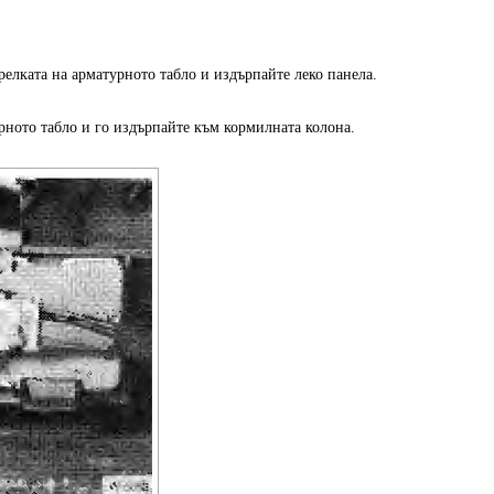
релката на арматурното табло и издърпайте леко панела.
рното табло и го издърпайте към кормилната колона.