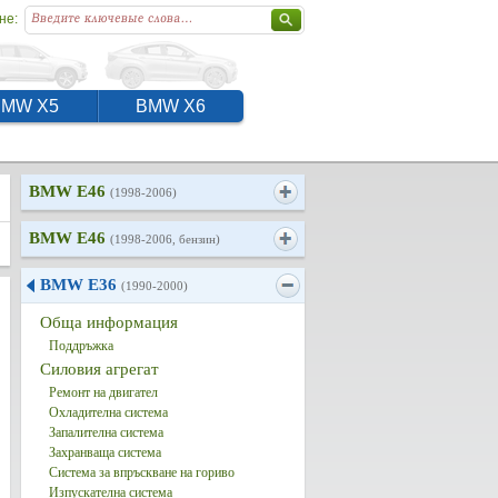
не:
BMW X5
BMW X6
BMW E46
(1998-2006)
BMW E46
(1998-2006, бензин)
BMW E36
(1990-2000)
Обща информация
Поддръжка
Силовия агрегат
Ремонт на двигател
Охладителна система
Запалителна система
Захранваща система
Система за впръскване на гориво
Изпускателна система