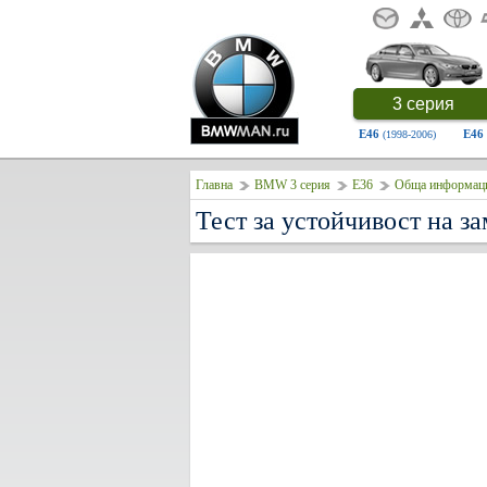
3 серия
E46
E46
(1998-2006)
Главна
BMW 3 серия
E36
Обща информац
Тест за устойчивост на з