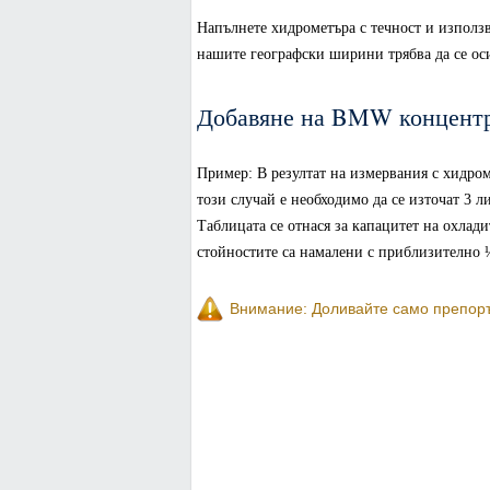
Напълнете хидрометъра с течност и използва
нашите географски ширини трябва да се оси
Добавяне на BMW концент
Пример: В резултат на измервания с хидроме
този случай е необходимо да се източат 3 л
Таблицата се отнася за капацитет на охлади
стойностите са намалени с приблизително 
Внимание: Доливайте само препоръ