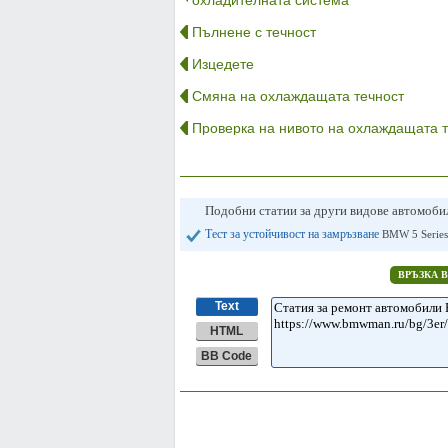
охладителната система
Пълнене с течност
Изцедете
Смяна на охлаждащата течност
Проверка на нивото на охлаждащата т
Подобни статии за други видове автомоб
Тест за устойчивост на замръзване
BMW 5 Series
ВРЪЗКА 
Text
HTML
BB Code