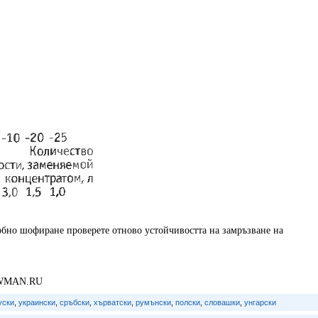
робно шофиране проверете отново устойчивостта на замръзване на
BMWMAN.RU
уски
,
украински
,
сръбски
,
хърватски
,
румънски
,
полски
,
словашки
,
унгарски