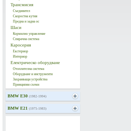
Трансмисия
Съединител
Скоростна кутия
Предна и задна ос
Шаси
Кормилно управление
Спирачна система
Каросерия
Екстериор
Интериор
Електрическо оборудване
Отоплителна система
Оборудване и инструменти
Захранващи устройства
Принципни схеми
BMW E30
(1982-1994)
BMW E21
(1975-1983)