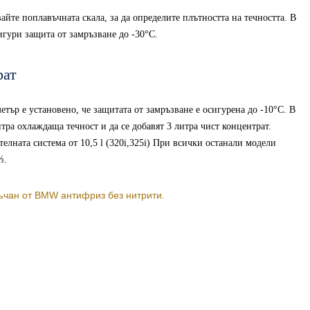
йте поплавъчната скала, за да определите плътността на течността. В
гури защита от замръзване до -30°C.
рат
тър е установено, че защитата от замръзване е осигурена до -10°C. В
итра охлаждаща течност и да се добавят 3 литра чист концентрат.
телната система от 10,5 l (320i,325i) При всички останали модели
⅓.
чан от BMW антифриз без нитрити.