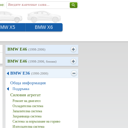
не:
BMW X5
BMW X6
BMW E46
(1998-2006)
BMW E46
(1998-2006, бензин)
BMW E36
(1990-2000)
Обща информация
Поддръжка
Силовия агрегат
Ремонт на двигател
Охладителна система
Запалителна система
Захранваща система
Система за впръскване на гориво
Изпускателна система