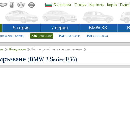
|
|
|
|
Български
Статии
Контакти
Карта
Търсе
5 серия
7 серия
BMW X3
E36
E30
E21
(1998-2006, бензин)
(1990-2000)
(1982-1994)
(1975-1983)
ия
Поддръжка
Тест за устойчивост на замръзване
амръзване
(BMW 3 Series E36)