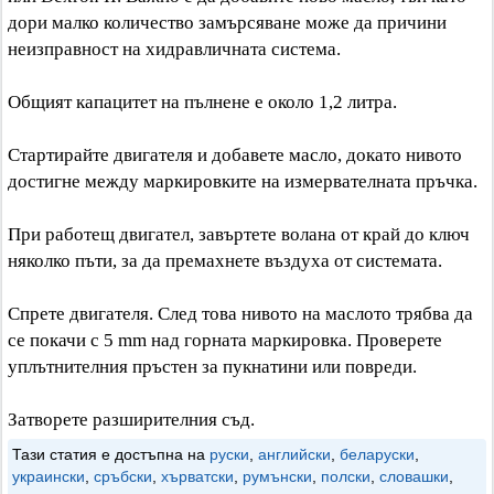
дори малко количество замърсяване може да причини
неизправност на хидравличната система.
Общият капацитет на пълнене е около 1,2 литра.
Стартирайте двигателя и добавете масло, докато нивото
достигне между маркировките на измервателната пръчка.
При работещ двигател, завъртете волана от край до ключ
няколко пъти, за да премахнете въздуха от системата.
Спрете двигателя. След това нивото на маслото трябва да
се покачи с 5 mm над горната маркировка. Проверете
уплътнителния пръстен за пукнатини или повреди.
Затворете разширителния съд.
Тази статия е достъпна на
руски
,
английски
,
беларуски
,
украински
,
сръбски
,
хърватски
,
румънски
,
полски
,
словашки
,