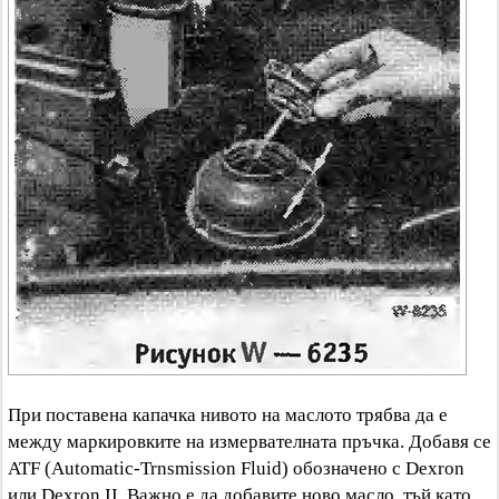
При поставена капачка нивото на маслото трябва да е
между маркировките на измервателната пръчка. Добавя се
ATF (Automatic-Trnsmission Fluid) обозначено с Dexron
или Dexron II. Важно е да добавите ново масло, тъй като