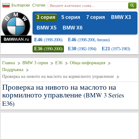
Български
Статии
3 серия
5 серия
7 серия
BMW X3
BMW X5
BMW X6
E46
E46
(1998-2006)
(1998-2006, бензин)
E36
E30
E21
(1990-2000)
(1982-1994)
(1975-1983)
Главна
BMW 3 серия
E36
Обща информация
Поддръжка
Проверка на нивото на маслото на кормилното управление
Проверка на нивото на маслото на
кормилното управление
(BMW 3 Series
E36)