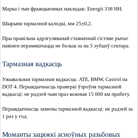
Марка і тып фрыкцыенных накладак: Energit 338 НН.
Шырыня тармазной калодкі, мм 25±0,2.
Пры правільна адрэгуляванай стаяначнай сістэме рычаг
павінен перамяшчацца не больш за на 5 зубцоў сектара.
Тармазная вадкасць
Ужывальная тармазная вадкасць: ATE, BMW, Castrol па
DOT 4. Перыядычнасць праверкі ўзроўня тармазной
вадкасці: не радзей чым праз кожныя 15 000 км прабегу.
Перыядычнасць замены тармазной вадкасці: не радзей за
1 раз у год.
Моманты зацяжкі асноўных разьбовых