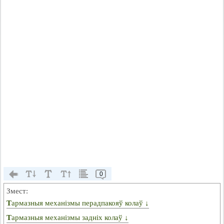
0
Змест:
Тармазныя механізмы перадпакояў колаў ↓
Тармазныя механізмы задніх колаў ↓