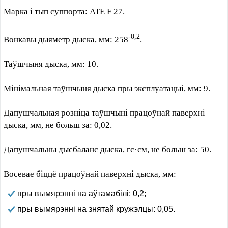
Марка і тып суппорта: ATE F 27.
-0,2
Вонкавы дыяметр дыска, мм: 258
.
Таўшчыня дыска, мм: 10.
Мінімальная таўшчыня дыска пры эксплуатацыі, мм: 9.
Дапушчальная розніца таўшчыні працоўнай паверхні
дыска, мм, не больш за: 0,02.
Дапушчальны дысбаланс дыска, гс·см, не больш за: 50.
Восевае біццё працоўнай паверхні дыска, мм:
пры вымярэнні на аўтамабілі: 0,2;
пры вымярэнні на знятай кружэлцы: 0,05.