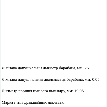
Лімітава дапушчальны дыяметр барабана, мм: 251.
Лімітава дапушчальная авальнасьць барабана, мм: 0,05.
Дыяметр поршня колавага цыліндру, мм: 19,05.
Марка і тып фрыкцыйных накладак: