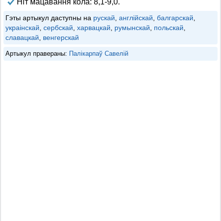
Ніт мацавання кола: 8,1-9,0.
Гэты артыкул даступны на
рускай
,
англійскай
,
балгарскай
,
украінскай
,
сербскай
,
харвацкай
,
румынскай
,
польскай
,
славацкай
,
венгерскай
Артыкул правераны:
Палікарпаў Савелій