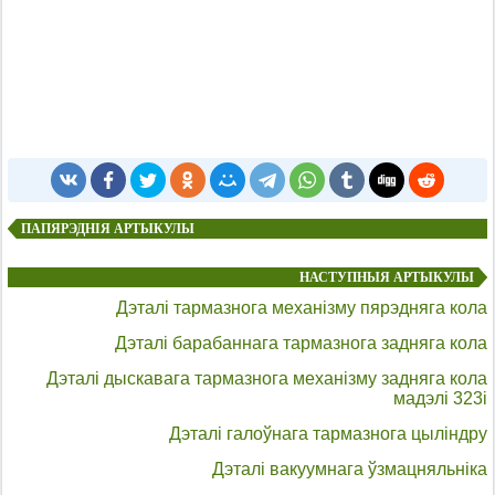
ПАПЯРЭДНІЯ АРТЫКУЛЫ
НАСТУПНЫЯ АРТЫКУЛЫ
Дэталі тармазнога механізму пярэдняга кола
Дэталі барабаннага тармазнога задняга кола
Дэталі дыскавага тармазнога механізму задняга кола
мадэлі 323i
Дэталі галоўнага тармазнога цыліндру
Дэталі вакуумнага ўзмацняльніка