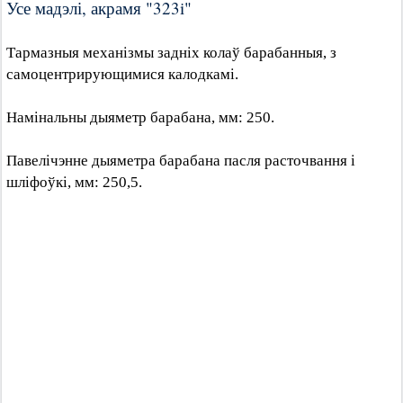
Усе мадэлі, акрамя "323i"
Тармазныя механізмы задніх колаў барабанныя, з
самоцентрирующимися калодкамі.
Намінальны дыяметр барабана, мм: 250.
Павелічэнне дыяметра барабана пасля расточвання і
шліфоўкі, мм: 250,5.