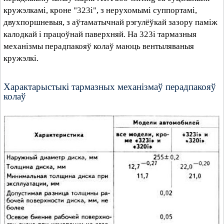
кружэлкамі, кроне "323i", з нерухомымі суппортамі,
двухпоршневыя, з аўтаматычнай рэгулёўкай зазору паміж
калодкай і працоўнай паверхняй. На 323i тармазныя
механізмы перадпакояў колаў маюць вентыляваныя
кружэлкі.
Характарыстыкі тармазных механізмаў перадпакояў
колаў