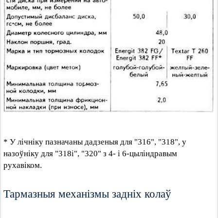
* У лічніку пазначаны дадзеныя для "316", "318", у
назоўніку для "318i", "320" з 4- і 6-цыліндравым
рухавіком.
Тармазныя механізмы задніх колаў