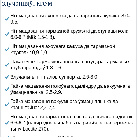
злучэнняў, кгс·м
Ніт мацавання суппорта да паваротнага кулака: 8,0-
9,5.
Ніт мацавання тармазной кружэлкі да ступицы кола:
6,0-6,7 (М8: 1,5-1,8).
Ніт мацавання ахоўнага кажуха да тармазной
кружэлкі: 0,9-1,0.
Наканечнік тармазнога шланга і штуцэра тармазных
трубаправодаў 1,3-1,6.
Злучальны ніт палов суппорта: 2,6-3,0.
Гайка мацавання галоўнага цыліндру да вакуумнага
ўзмацняльніка: 2,5-2,9.
Гайка мацавання вакуумнага ўзмацняльніка да
кранштэйна: 2,2-2,4.
Ніт мацавання тармазнога шчыта да рычага падвескі:
6,6-6,7 (папярэдне вырабіць на разьбярства герметык
тыпу Loctite 270).