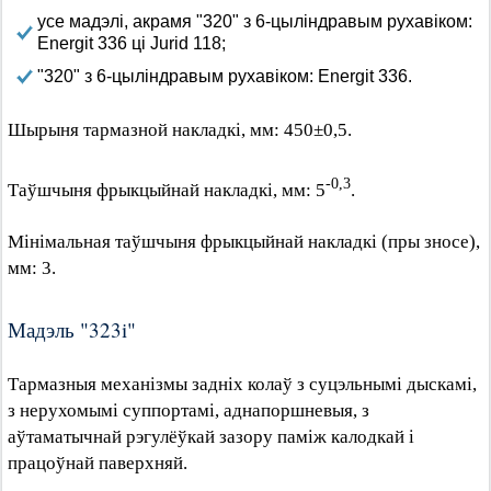
усе мадэлі, акрамя "320" з 6-цыліндравым рухавіком:
Energit 336 ці Jurid 118;
"320" з 6-цыліндравым рухавіком: Energit 336.
Шырыня тармазной накладкі, мм: 450±0,5.
-0,3
Таўшчыня фрыкцыйнай накладкі, мм: 5
.
Мінімальная таўшчыня фрыкцыйнай накладкі (пры зносе),
мм: 3.
Мадэль "323i"
Тармазныя механізмы задніх колаў з суцэльнымі дыскамі,
з нерухомымі суппортамі, аднапоршневыя, з
аўтаматычнай рэгулёўкай зазору паміж калодкай і
працоўнай паверхняй.