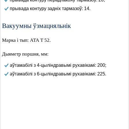
прывада контуру задніх тармазоў: 14.
Вакуумны ўзмацняльнік
Марка і тып: АТА Т 52.
Дыяметр поршня, мм:
аўтамабілі з 4-цыліндравымі рухавікамі: 200;
аўтамабілі з 6-цыліндравымі рухавікамі: 225.