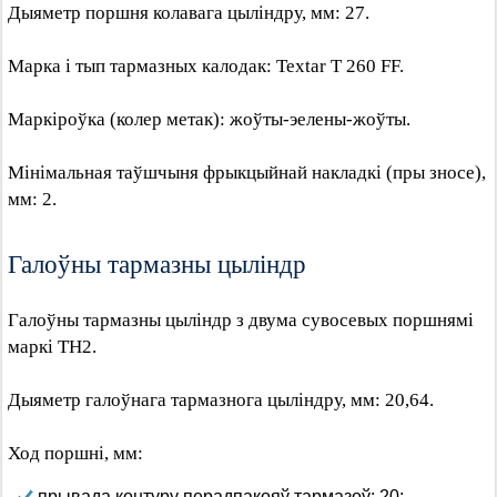
Дыяметр поршня колавага цыліндру, мм: 27.
Марка і тып тармазных калодак: Textar Т 260 FF.
Маркіроўка (колер метак): жоўты-эелены-жоўты.
Мінімальная таўшчыня фрыкцыйнай накладкі (пры зносе),
мм: 2.
Галоўны тармазны цыліндр
Галоўны тармазны цыліндр з двума сувосевых поршнямі
маркі ТН2.
Дыяметр галоўнага тармазнога цыліндру, мм: 20,64.
Ход поршні, мм:
прывада контуру перадпакояў тармазоў: 20;