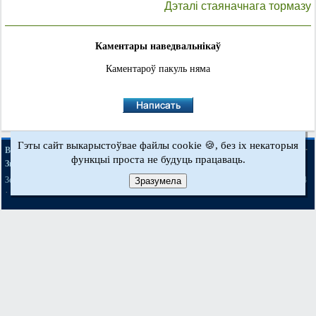
Дэталі стаяначнага тормазу
Каментары наведвальнікаў
Каментароў пакуль няма
Гэты сайт выкарыстоўвае файлы cookie 🍪, без іх некаторыя
·
·
·
·
BMWman.ru © 2017-2026
Поўная версія
Навіны і артыкулы
Мапа сайту
функцыі проста не будуць працаваць.
·
Зваротная сувязь
Пошук па сайце
·
·
·
·
·
·
·
3er E21
3er E30
3er E36
3er E46
3er E46
5er E12
5er E28
5er E34
[бензін]
Зразумела
·
·
·
·
·
·
5er E39
7er E32
7er E38
X3 E83
X5 E53