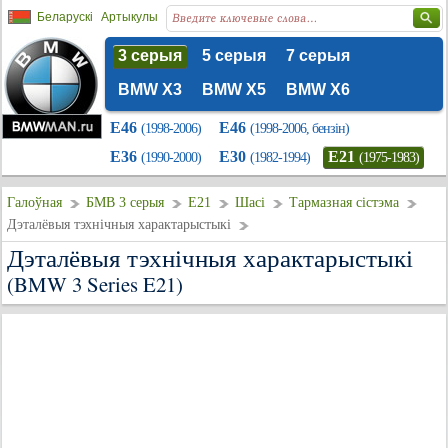
Беларускі
Артыкулы
3 серыя
5 серыя
7 серыя
BMW X3
BMW X5
BMW X6
E46
E46
(1998-2006)
(1998-2006, бензін)
E36
E30
E21
(1990-2000)
(1982-1994)
(1975-1983)
Галоўная
БМВ 3 серыя
E21
Шасі
Тармазная сістэма
Дэталёвыя тэхнічныя характарыстыкі
Дэталёвыя тэхнічныя характарыстыкі
(BMW 3 Series E21)