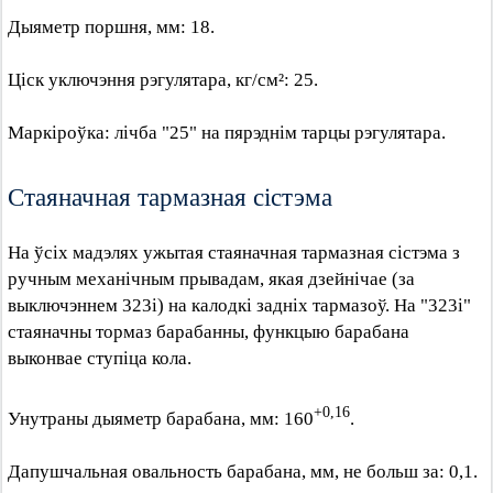
Дыяметр поршня, мм: 18.
Ціск уключэння рэгулятара, кг/см²: 25.
Маркіроўка: лічба "25" на пярэднім тарцы рэгулятара.
Стаяначная тармазная сістэма
На ўсіх мадэлях ужытая стаяначная тармазная сістэма з
ручным механічным прывадам, якая дзейнічае (за
выключэннем 323i) на калодкі задніх тармазоў. На "323i"
стаяначны тормаз барабанны, функцыю барабана
выконвае ступіца кола.
+0,16
Унутраны дыяметр барабана, мм: 160
.
Дапушчальная овальность барабана, мм, не больш за: 0,1.