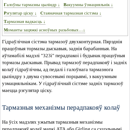
Галоўны тармазны цыліндр ↓
Вакуумны ўзмацняльнік ↓
Рэгулятар ціску ↓
Стаяначная тармазная сістэма ↓
Тармазная вадкасць ↓
Моманты зацяжкі асноўных разьбовых…↓
Гідраўлічная сістэма тармазоў двухконтурная. Пярэднія
працоўныя тормазы дыскавыя, заднія барабанныя. На
аўтамабілі мадэлі "323i" перадпакоі і будынак працоўныя
тормазы дыскавыя. Прывад тармазоў перадпакояў і задніх
колаў гідраўлічны, ад педалі і галоўнага тармазнога
цыліндру з двума сувосевымі порцыямі, з вакуумным
узмацняльнікам. У гідраўлічнай сістэме задніх тармазоў
маецца рэгулятар ціску.
Тармазныя механізмы перадпакояў колаў
На ўсіх мадэлях ужытыя тармазныя механізмы
перадпакояў колаў маркі АТА або Girling са суцэльнымі