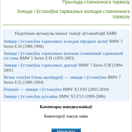
Прылада стаяначнага тормазу
Зняцце і ўстаноўка тармазных калодак стаяначнага
тормазу
Падобныя артыкулы іншых тыпаў аўтамабіляў БМВ:
Зняцце і ўстаноўка тармазных калодак пярэдніх колаў
BMW 5
Series E34 (1988-1996)
Зняцце і ўстаноўка тармазных калонак стаяначнай тармазной
сістэмы
BMW 5 Series E39 (1995-2003)
Зняцце і ўстаноўка тармазных дыскаў
BMW 7 Series E38 (1994-
2001)
Вечка галоўкі блока цыліндраў — зняцце і ўстаноўка
BMW 7
Series E32 (1986-1994)
Поршні — зняцце і ўстаноўка
BMW X3 E83 (2003-2010)
Зняцце і ўстаноўка рухавіка
BMW X5 E53 (1999-2006)
Каментары наведвальнікаў
Каментароў пакуль няма