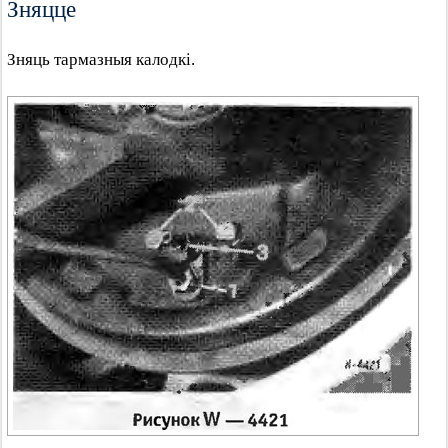
Зняцце
Зняць тармазныя калодкі.