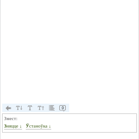
0
Змест:
Зняцце ↓
Ўстаноўка ↓