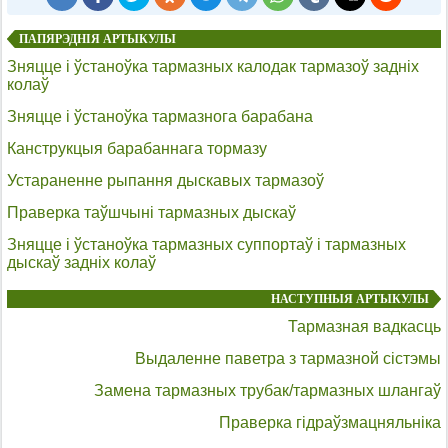
ПАПЯРЭДНІЯ АРТЫКУЛЫ
Зняцце і ўстаноўка тармазных калодак тармазоў задніх
колаў
Зняцце і ўстаноўка тармазнога барабана
Канструкцыя барабаннага тормазу
Устараненне рыпання дыскавых тармазоў
Праверка таўшчыні тармазных дыскаў
Зняцце і ўстаноўка тармазных суппортаў і тармазных
дыскаў задніх колаў
НАСТУПНЫЯ АРТЫКУЛЫ
Тармазная вадкасць
Выдаленне паветра з тармазной сістэмы
Замена тармазных трубак/тармазных шлангаў
Праверка гідраўзмацняльніка