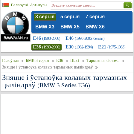
Беларускі
Артыкулы
3 серыя
5 серыя
7 серыя
BMW X3
BMW X5
BMW X6
E46
E46
(1998-2006)
(1998-2006, бензін)
E36
E30
E21
(1990-2000)
(1982-1994)
(1975-1983)
Галоўная
БМВ 3 серыя
E36
Шасі
Тармазная сістэма
Зняцце і ўстаноўка колавых тармазных цыліндраў
Зняцце і ўстаноўка колавых тармазных
цыліндраў
(BMW 3 Series E36)