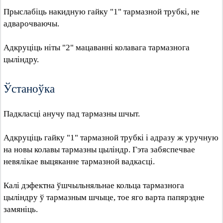
Прыслабіць накидную гайку "1" тармазной трубкі, не
адварочваючы.
Адкруціць ніты "2" мацаванні колавага тармазнога
цыліндру.
Ўстаноўка
Падкласці анучу пад тармазны шчыт.
Адкруціць гайку "1" тармазной трубкі і адразу ж уручную
на новы колавы тармазны цыліндр. Гэта забяспечвае
невялікае выцяканне тармазной вадкасці.
Калі дэфектна ўшчыльняльнае кольца тармазнога
цыліндру ў тармазным шчыце, тое яго варта папярэдне
замяніць.