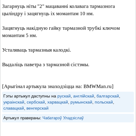
Загарнуць ніты "2" мацаванні колавага тармазнога
цыліндру і зацягнуць іх момантам 10 нм.
Зацягнуць накідную гайку тармазной трубкі ключом
момантам 5 нм.
Усталяваць тармазныя калодкі.
Выдаліць паветра з тармазной сістэмы.
[Арыгінал артыкула знаходзіцца на: BMWMan.ru]
Гэты артыкул даступны на
рускай
,
англійскай
,
балгарскай
,
украінскай
,
сербскай
,
харвацкай
,
румынскай
,
польскай
,
славацкай
,
венгерскай
Артыкул правераны:
Чабатарэў Уладзіслаў