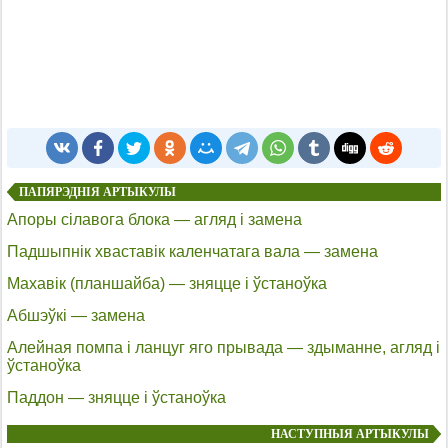
ПАПЯРЭДНІЯ АРТЫКУЛЫ
Апоры сілавога блока — агляд і замена
Падшыпнік хваставік каленчатага вала — замена
Махавік (планшайба) — зняцце і ўстаноўка
Абшэўкі — замена
Алейная помпа і ланцуг яго прывада — здыманне, агляд і
ўстаноўка
Паддон — зняцце і ўстаноўка
НАСТУПНЫЯ АРТЫКУЛЫ