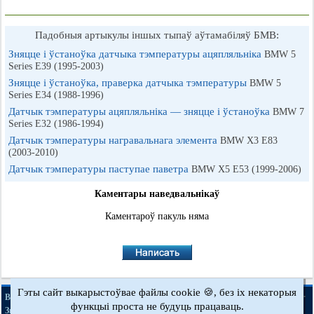
Падобныя артыкулы іншых тыпаў аўтамабіляў БМВ:
Зняцце і ўстаноўка датчыка тэмпературы ацяпляльніка
BMW 5
Series E39 (1995-2003)
Зняцце і ўстаноўка, праверка датчыка тэмпературы
BMW 5
Series E34 (1988-1996)
Датчык тэмпературы ацяпляльніка — зняцце і ўстаноўка
BMW 7
Series E32 (1986-1994)
Датчык тэмпературы награвальнага элемента
BMW X3 E83
(2003-2010)
Датчык тэмпературы паступае паветра
BMW X5 E53 (1999-2006)
Каментары наведвальнікаў
Каментароў пакуль няма
Гэты сайт выкарыстоўвае файлы cookie 🍪, без іх некаторыя
·
·
·
·
BMWman.ru © 2017-2026
Поўная версія
Навіны і артыкулы
Мапа сайту
функцыі проста не будуць працаваць.
·
Зваротная сувязь
Пошук па сайце