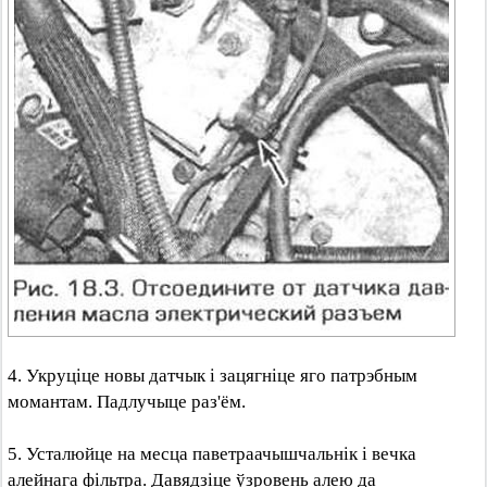
4. Укруціце новы датчык і зацягніце яго патрэбным
момантам. Падлучыце раз'ём.
5. Усталюйце на месца паветраачышчальнік і вечка
алейнага фільтра. Давядзіце ўзровень алею да