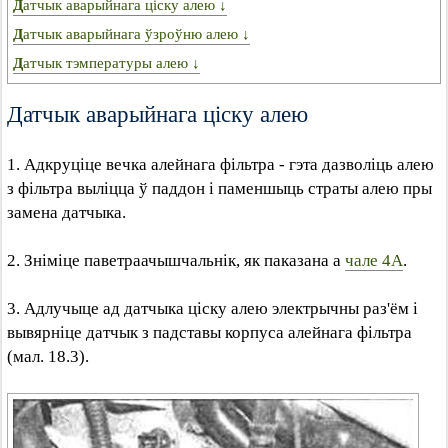
Датчык аварыйнага ціску алею ↓
Датчык аварыйнага ўзроўню алею ↓
Датчык тэмпературы алею ↓
Датчык аварыйнага ціску алею
1. Адкруціце вечка алейнага фільтра - гэта дазволіць алею
з фільтра выліцца ў паддон і паменшыць страты алею пры
замена датчыка.
2. Зніміце паветраачышчальнік, як паказана а
чале 4А
.
3. Адлучыце ад датчыка ціску алею электрычны раз'ём і
вывярніце датчык з падставы корпуса алейнага фільтра
(мал. 18.3).