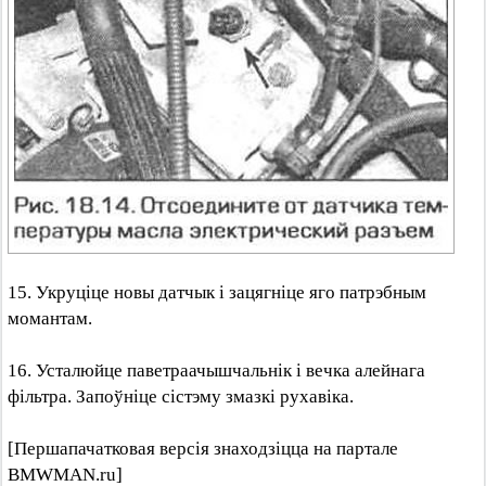
15. Укруціце новы датчык і зацягніце яго патрэбным
момантам.
16. Усталюйце паветраачышчальнік і вечка алейнага
фільтра. Запоўніце сістэму змазкі рухавіка.
[Першапачатковая версія знаходзіцца на партале
BMWMAN.ru]