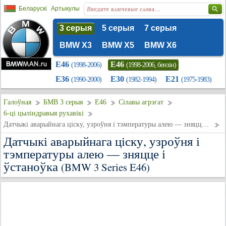
Беларускі
Артыкулы
3 серыя
5 серыя
7 серыя
BMW X3
BMW X5
BMW X6
E46
E46
(1998-2006)
(1998-2006, бензін)
E36
E30
E21
(1990-2000)
(1982-1994)
(1975-1983)
Галоўная
БМВ 3 серыя
E46
Сілавы агрэгат
6-ці цыліндравыя рухавікі
Датчыкі аварыйнага ціску, узроўня і тэмпературы алею — зняцце і ўстаноўка
Датчыкі аварыйнага ціску, узроўня і
тэмпературы алею — зняцце і
ўстаноўка
(BMW 3 Series E46)