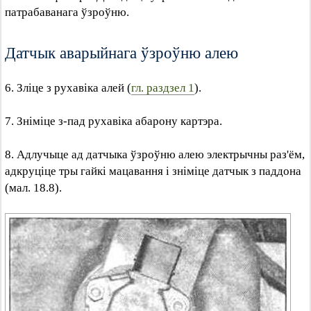
патрабаванага ўзроўню.
Датчык аварыйнага ўзроўню алею
6. Зліце з рухавіка алей (
гл. раздзел 1
).
7. Зніміце з-пад рухавіка абарону картэра.
8. Адлучыце ад датчыка ўзроўню алею электрычны раз'ём,
адкруціце тры гайкі мацавання і зніміце датчык з паддона
(мал. 18.8).