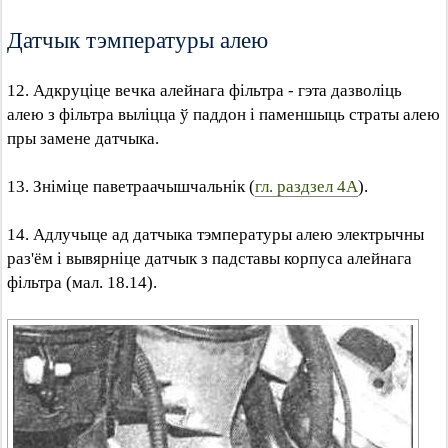
Датчык тэмпературы алею
12. Адкруціце вечка алейнага фільтра - гэта дазволіць
алею з фільтра выліцца ў паддон і паменшыць страты алею
пры замене датчыка.
13. Зніміце паветраачышчальнік (
гл. раздзел 4А
).
14. Адлучыце ад датчыка тэмпературы алею электрычны
раз'ём і вывярніце датчык з падставы корпуса алейнага
фільтра (мал. 18.14).