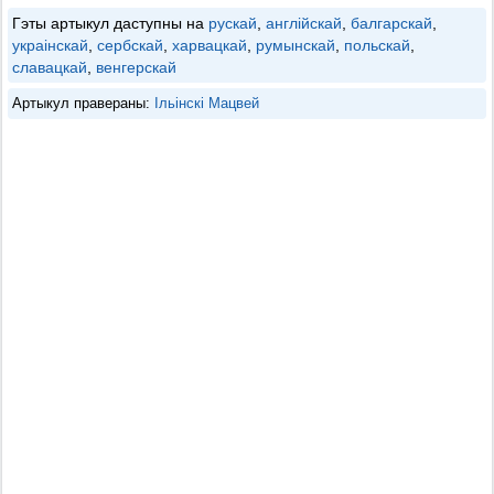
Гэты артыкул даступны на
рускай
,
англійскай
,
балгарскай
,
украінскай
,
сербскай
,
харвацкай
,
румынскай
,
польскай
,
славацкай
,
венгерскай
Артыкул правераны:
Ільінскі Мацвей