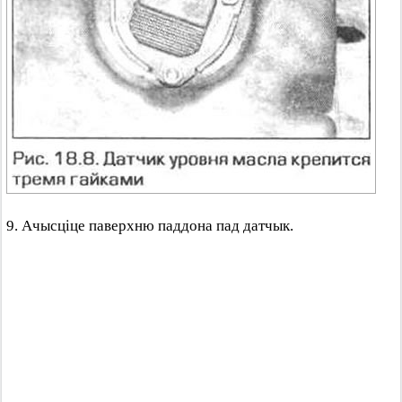
9. Ачысціце паверхню паддона пад датчык.