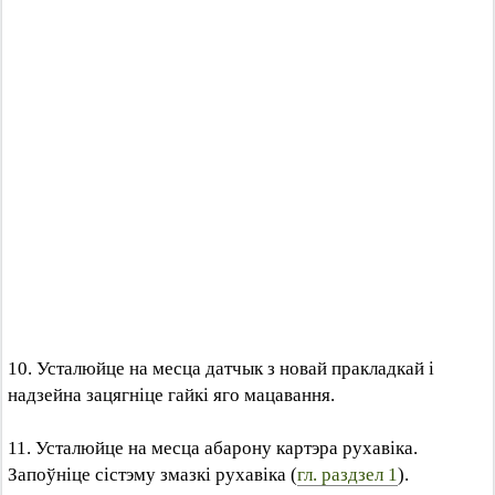
10. Усталюйце на месца датчык з новай пракладкай і
надзейна зацягніце гайкі яго мацавання.
11. Усталюйце на месца абарону картэра рухавіка.
Запоўніце сістэму змазкі рухавіка (
гл. раздзел 1
).