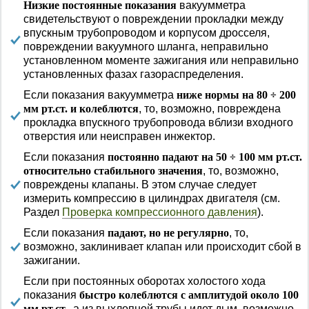
Низкие постоянные показания
вакуумметра
свидетельствуют о повреждении прокладки между
впускным трубопроводом и корпусом дросселя,
повреждении вакуумного шланга, неправильно
установленном моменте зажигания или неправильно
установленных фазах газораспределения.
Если показания вакуумметра
ниже нормы на 80 ÷ 200
мм рт.ст. и колеблются
, то, возможно, повреждена
прокладка впускного трубопровода вблизи входного
отверстия или неисправен инжектор.
Если показания
постоянно падают на 50 ÷ 100 мм рт.ст.
относительно стабильного значения
, то, возможно,
повреждены клапаны. В этом случае следует
измерить компрессию в цилиндрах двигателя (см.
Раздел
Проверка компрессионного давления
).
Если показания
падают, но не регулярно
, то,
возможно, заклинивает клапан или происходит сбой в
зажигании.
Если при постоянных оборотах холостого хода
показания
быстро колеблются с амплитудой около 100
мм рт.ст.
, а из выхлопной трубы идет дым, возможно,