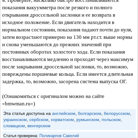
4. Проверьте, насколько быстро восстанавливаются
показания вакуумметра после резкого и полного
открывания дроссельной заслонки и ее возврата в
исходное положение. Если двигатель находится в
нормальном состоянии, показания падают почти до нуля,
затем возрастают примерно на 130 мм рт.ст. выше нормы
и снова уменьшаются до прежних значений при
постоянных оборотах холостого хода. Если показания
восстанавливаются медленно и проходят через максимум
после закрывания дроссельной заслонки, то, возможно,
повреждены поршневые кольца. Если имеется длительная
задержка, то, возможно, засорена система выпуска ОГ.
(Ознакомиться с оригиналом можно на сайте
«bmwman.ru»)
Эта статья доступна на
английском
,
болгарском
,
белорусском
,
украинском
,
сербском
,
хорватском
,
румынском
,
польском
,
словацком
,
венгерском
Статья проверена:
Поликарпов Савелий