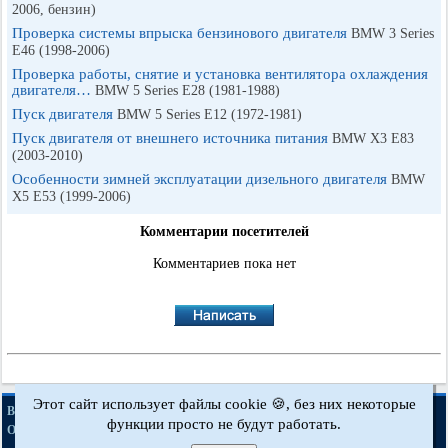
2006, бензин)
Проверка системы впрыска бензинового двигателя
BMW 3 Series
E46 (1998-2006)
Проверка работы, снятие и установка вентилятора охлаждения
двигателя…
BMW 5 Series E28 (1981-1988)
Пуск двигателя
BMW 5 Series E12 (1972-1981)
Пуск двигателя от внешнего источника питания
BMW X3 E83
(2003-2010)
Особенности зимней эксплуатации дизельного двигателя
BMW
X5 E53 (1999-2006)
Комментарии посетителей
Комментариев пока нет
Этот сайт использует файлы cookie 🍪, без них некоторые
·
·
·
·
BMWman.ru © 2017-2026
Полная версия
Новости и статьи
Карта сайта
функции просто не будут работать.
·
Обратная связь
Поиск по сайту