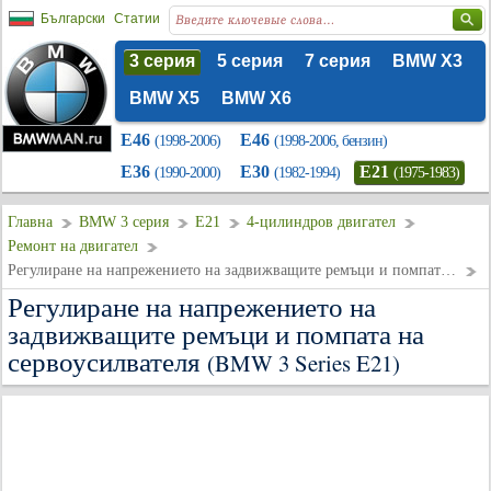
Български
Статии
3 серия
5 серия
7 серия
BMW X3
BMW X5
BMW X6
E46
E46
(1998-2006)
(1998-2006, бензин)
E36
E30
E21
(1990-2000)
(1982-1994)
(1975-1983)
Главна
BMW 3 серия
E21
4-цилиндров двигател
Ремонт на двигател
Регулиране на напрежението на задвижващите ремъци и помпата на сервоусилвателя
Регулиране на напрежението на
задвижващите ремъци и помпата на
сервоусилвателя
(BMW 3 Series E21)