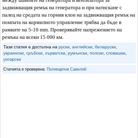
между шайбите на генератора и вентилатора за
задвижващия ремък на генератора и при натискане с
палец на средата на горния клон на задвижващия ремък на
помпата на кормилното управление трябва да бъде в
рамките на 5-10 mm. Проверявайте напрежението на
ремъка на всеки 15 000 км.
Тази статия е достъпна на
руски
,
английски
,
беларуски
,
украински
,
сръбски
,
хърватски
,
румънски
,
полски
,
словашки
,
унгарски
Статията е проверена:
Поликарпов Савелий