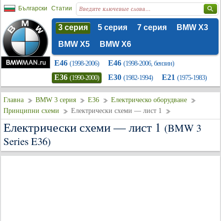
Български
Статии
3 серия
5 серия
7 серия
BMW X3
BMW X5
BMW X6
E46
E46
(1998-2006)
(1998-2006, бензин)
E36
E30
E21
(1990-2000)
(1982-1994)
(1975-1983)
Главна
BMW 3 серия
E36
Електрическо оборудване
Принципни схеми
Електрически схеми — лист 1
Електрически схеми — лист 1
(BMW 3
Series E36)