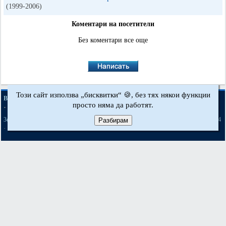
(1999-2006)
Коментари на посетители
Без коментари все още
Този сайт използва „бисквитки“ 🍪, без тях някои функции
·
·
·
BMWman.ru © 2017-2026
Пълна версия
Новини и статии
Карта на сайта
просто няма да работят.
·
·
Обратна връзка
Търсене в сайта
·
·
·
·
·
·
·
3er E21
3er E30
3er E36
3er E46
3er E46
5er E12
5er E28
5er E34
[бензин]
Разбирам
·
·
·
·
·
·
5er E39
7er E32
7er E38
X3 Е83
X5 E53