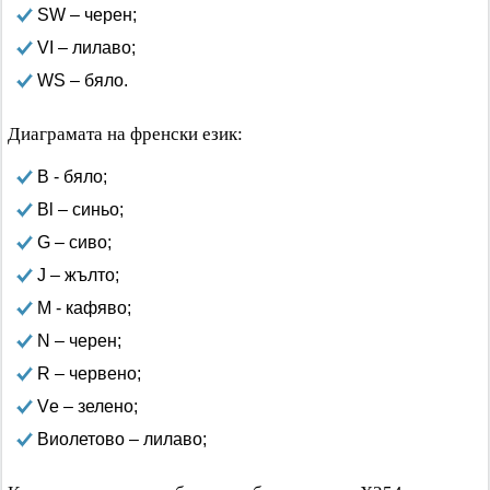
SW – черен;
VI – лилаво;
WS – бяло.
Диаграмата на френски език:
B - бяло;
Bl – синьо;
G – сиво;
J – жълто;
М - кафяво;
N – черен;
R – червено;
Vе – зелено;
Виолетово – лилаво;