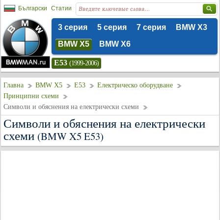
Български
Статии
3 серия
5 серия
7 серия
BMW X3
BMW X5
BMW X6
E53
(1999-2006)
Главна
BMW X5
E53
Електрическо оборудване
Принципни схеми
Символи и обяснения на електрически схеми
Символи и обяснения на електрически
схеми
(BMW X5 E53)