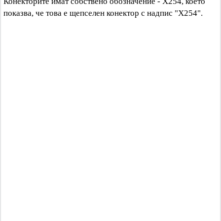
Конекторите имат собствено обозначение - X254, което
показва, че това е щепселен конектор с надпис "X254".