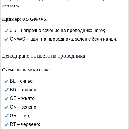
лентата.
Пример: 0,5 GN/WS,
0,5 – напречно сечение на проводника, mm²;
GN/WS – цвят на проводника, зелен с бели ивици.
Декодиране на цвета на проводника
Схема на немски език:
BL – синьо;
BR – кафяво;
GE – жълто;
GN – зелено;
GR – сив;
RT – червено;