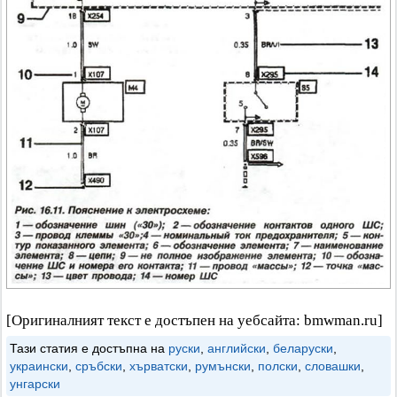
[Оригиналният текст е достъпен на уебсайта: bmwman.ru]
Тази статия е достъпна на
руски
,
английски
,
беларуски
,
украински
,
сръбски
,
хърватски
,
румънски
,
полски
,
словашки
,
унгарски