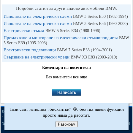
Подобни статии за други видове автомобили BMW:
Използване на електрически схеми
BMW 3 Series E30 (1982-1994)
Използване на електрически схеми
BMW 3 Series E36 (1990-2000)
Електрически стъкла
BMW 5 Series E34 (1988-1996)
Премахване и монтиране на електрически стъклоповдигач
BMW
5 Series E39 (1995-2003)
Електрически подглавници
BMW 7 Series E38 (1994-2001)
Свързване на електрически уреди
BMW X3 Е83 (2003-2010)
Коментари на посетители
Без коментари все още
Този сайт използва „бисквитки“ 🍪, без тях някои функции
·
·
·
BMWman.ru © 2017-2026
Пълна версия
Новини и статии
Карта на сайта
просто няма да работят.
·
·
Обратна връзка
Търсене в сайта
·
·
·
·
·
·
·
3er E21
3er E30
3er E36
3er E46
3er E46
5er E12
5er E28
5er E34
Разбирам
[бензин]
·
·
·
·
·
·
5er E39
7er E32
7er E38
X3 Е83
X5 E53