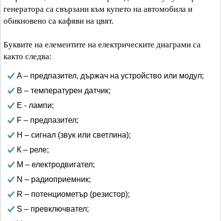
генератора са свързани към купето на автомобила и
обикновено са кафяви на цвят.
Буквите на елементите на електрическите диаграми са
както следва:
A – предпазител, държач на устройство или модул;
B – температурен датчик;
E - лампи;
F – предпазител;
H – сигнал (звук или светлина);
К – реле;
M – електродвигател;
N – радиоприемник;
R – потенциометър (резистор);
S – превключвател;