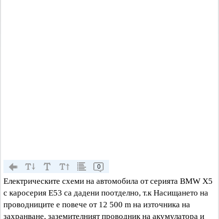
0
Електрическите схеми на автомобила от серията BMW X5
с каросерия E53 са дадени поотделно, т.к Насищането на
проводниците е повече от 12 500 m на източника на
захранване, заземителният проводник на акумулатора и