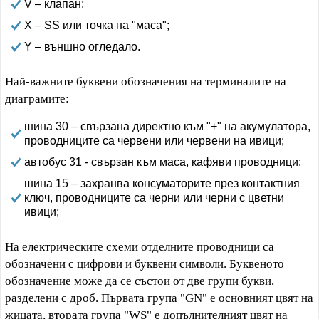
V – клапан;
X – SS или точка на "маса";
Y – външно огледало.
Най-важните буквени обозначения на терминалите на
диаграмите:
шина 30 – свързана директно към "+" на акумулатора,
проводниците са червени или червени на ивици;
автобус 31 - свързан към маса, кафяви проводници;
шина 15 – захранва консуматорите през контактния
ключ, проводниците са черни или черни с цветни
ивици;
На електрическите схеми отделните проводници са
обозначени с цифрови и буквени символи. Буквеното
обозначение може да се състои от две групи букви,
разделени с дроб. Първата група "GN" е основният цвят на
жицата, втората група "WS" е допълнителният цвят на