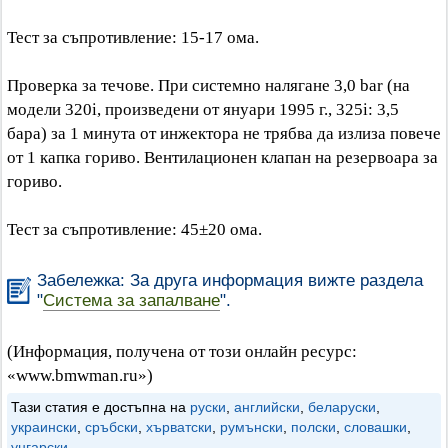
Тест за съпротивление: 15-17 ома.
Проверка за течове. При системно налягане 3,0 bar (на
модели 320i, произведени от януари 1995 г., 325i: 3,5
бара) за 1 минута от инжектора не трябва да излиза повече
от 1 капка гориво. Вентилационен клапан на резервоара за
гориво.
Тест за съпротивление: 45±20 ома.
Забележка: За друга информация вижте раздела
"
Система за запалване
".
(Информация, получена от този онлайн ресурс:
«www.bmwman.ru»)
Тази статия е достъпна на
руски
,
английски
,
беларуски
,
украински
,
сръбски
,
хърватски
,
румънски
,
полски
,
словашки
,
унгарски