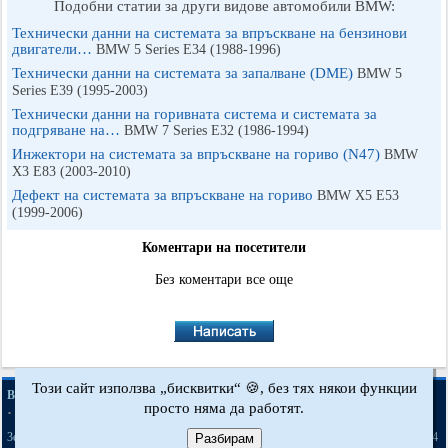
Подобни статии за други видове автомобили BMW:
Технически данни на системата за впръскване на бензинови
двигатели…
BMW 5 Series E34 (1988-1996)
Технически данни на системата за запалване (DME)
BMW 5
Series E39 (1995-2003)
Технически данни на горивната система и системата за
подгряване на…
BMW 7 Series E32 (1986-1994)
Инжектори на системата за впръскване на гориво (N47)
BMW
X3 Е83 (2003-2010)
Дефект на системата за впръскване на гориво
BMW X5 E53
(1999-2006)
Коментари на посетители
Без коментари все още
Този сайт използва „бисквитки“ 🍪, без тях някои функции
·
·
·
BMWman.ru © 2017-2026
Пълна версия
Новини и статии
Карта на сайта
просто няма да работят.
·
·
Обратна връзка
Търсене в сайта
·
·
·
·
·
·
·
3er E21
3er E30
3er E36
3er E46
3er E46
5er E12
5er E28
5er E34
Разбирам
[бензин]