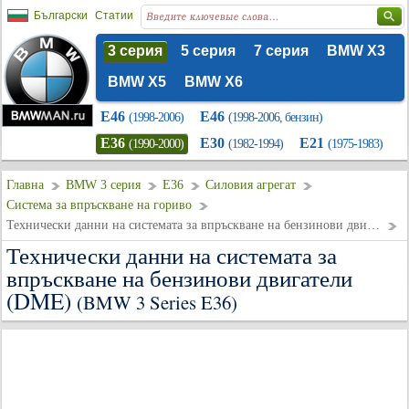
Български
Статии
3 серия
5 серия
7 серия
BMW X3
BMW X5
BMW X6
E46
E46
(1998-2006)
(1998-2006, бензин)
E36
E30
E21
(1990-2000)
(1982-1994)
(1975-1983)
Главна
BMW 3 серия
E36
Силовия агрегат
Система за впръскване на гориво
Технически данни на системата за впръскване на бензинови двигатели (DME)
Технически данни на системата за
впръскване на бензинови двигатели
(DME)
(BMW 3 Series E36)