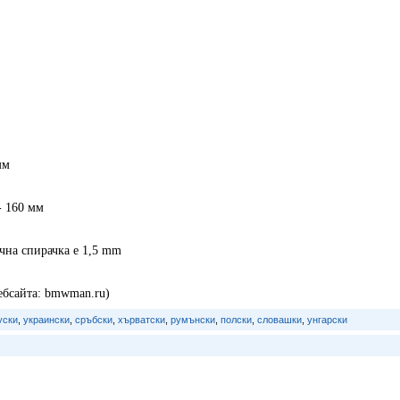
мм
- 160 мм
чна спирачка е 1,5 mm
ебсайта: bmwman.ru)
уски
,
украински
,
сръбски
,
хърватски
,
румънски
,
полски
,
словашки
,
унгарски