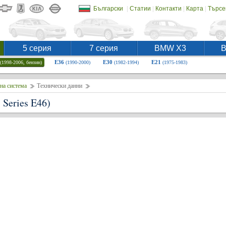
|
|
|
|
Български
Статии
Контакти
Карта
Търсе
5 серия
7 серия
BMW X3
E36
E30
E21
(1998-2006, бензин)
(1990-2000)
(1982-1994)
(1975-1983)
на система
Технически данни
Series E46)