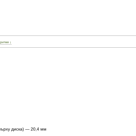
ирачки ↓
ърху диска) — 20,4 мм