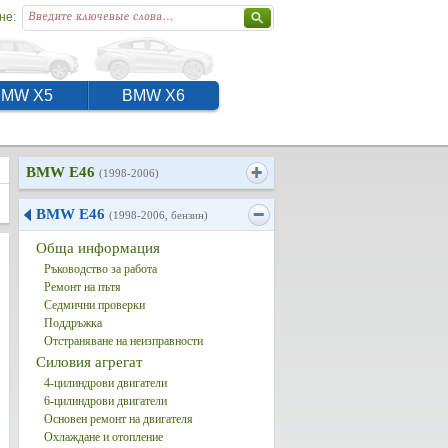
не:
BMW X5
BMW X6
BMW E46
(1998-2006)
BMW E46
(1998-2006, бензин)
Обща информация
Ръководство за работа
Ремонт на пътя
Седмични проверки
Поддръжка
Отстраняване на неизправности
Силовия агрегат
4-цилиндрови двигатели
6-цилиндрови двигатели
Основен ремонт на двигателя
Охлаждане и отопление