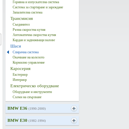
Горивна и изпускателна система
Система за стартиране и зареждане
Запалителна система
Трансмисия
Съединител
Ръчна скоростна кутия
Автоматична скоростна кутия
Кардан и задвижващи валове
Шаси
Спирачна система
Окачване на колелото
Кормилно управление
Каросерия
Екстериор
Интериор
Електрическо оборудване
Оборудване и инструменти
Схеми на свързване
BMW E36
(1990-2000)
BMW E30
(1982-1994)