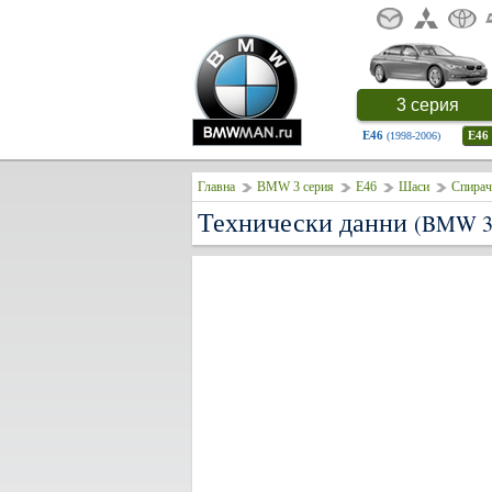
3 серия
E46
E46
(1998-2006)
Главна
BMW 3 серия
E46
Шаси
Спирач
Технически данни
(BMW 3 