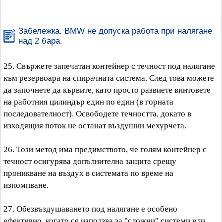
Забележка. BMW не допуска работа при налягане
над 2 бара.
25. Свържете запечатан контейнер с течност под налягане
към резервоара на спирачната система. След това можете
да започнете да кървите, като просто развиете винтовете
на работния цилиндър един по един (в горната
последователност). Освободете течността, докато в
изходящия поток не останат въздушни мехурчета.
26. Този метод има предимството, че голям контейнер с
течност осигурява допълнителна защита срещу
проникване на въздух в системата по време на
изпомпване.
27. Обезвъздушаването под налягане е особено
ефективно, когато се използва за "сложни" системи или