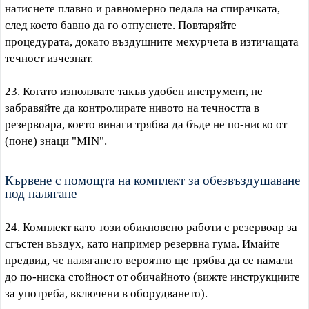
натиснете плавно и равномерно педала на спирачката,
след което бавно да го отпуснете. Повтаряйте
процедурата, докато въздушните мехурчета в изтичащата
течност изчезнат.
23. Когато използвате такъв удобен инструмент, не
забравяйте да контролирате нивото на течността в
резервоара, което винаги трябва да бъде не по-ниско от
(поне) знаци "MIN".
Кървене с помощта на комплект за обезвъздушаване
под налягане
24. Комплект като този обикновено работи с резервоар за
сгъстен въздух, като например резервна гума. Имайте
предвид, че налягането вероятно ще трябва да се намали
до по-ниска стойност от обичайното (вижте инструкциите
за употреба, включени в оборудването).