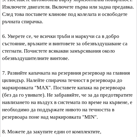
Изключете двигателя. Включете първа или задна предавка.
След това поставете клинове под колелата и освободете
ръчната спирачка.
6. Уверете се, че всички тръби и маркучи са в добро
състояние, връзките и винтовете за обезвъздушаване са
стегнати. Почистете всякакви замърсявания около
обезвъздушителните винтове.
7. Развийте капачката на резервния резервоар на главния
цилиндър. Налейте спирачна течност в резервоара до
маркировката "MAX". Поставете капака на резервоара
(без да го увивате). Не забравяйте, че за да предотвратите
навлизането на въздух в системата по време на кървене, е
необходимо да поддържате нивото на течността в
резервоара поне над маркировката "MIN".
8. Можете да закупите един от комплектите,