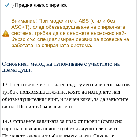
г) Предна лява спирачка
Внимание! При моделите с ABS (с или без
ASC+T), след обезвъздушаване на спирачната
система, трябва да се свържете възможно най-
бързо със специализиран сервиз за проверка на
работата на спирачната система.
Основният метод на изпомпване с участието на
двама души
13. Подгответе чист стъклен съд, гумена или пластмасова
тръба с подходяща дължина, която да издърпате над
обезвъздушителния винт, и гаечен ключ, за да завъртите
винта. Ще ви трябва и асистент.
14. Отстранете капачката за прах от първия (съгласно
горната последователност) обезвъздушителен винт.
Поставете ключа и тръбата върху винта. Спуснете