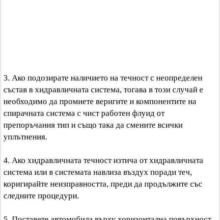
3. Ако подозирате наличието на течност с неопределен
състав в хидравличната система, тогава в този случай е
необходимо да промиете веригите и компонентите на
спирачната система с чист работен флуид от
препоръчания тип и също така да смените всички
уплътнения.
4. Ако хидравличната течност изтича от хидравличната
система или в системата навлиза въздух поради теч,
коригирайте неизправността, преди да продължите със
следните процедури.
5. Поставете автомобила върху хоризонтална повърхност.