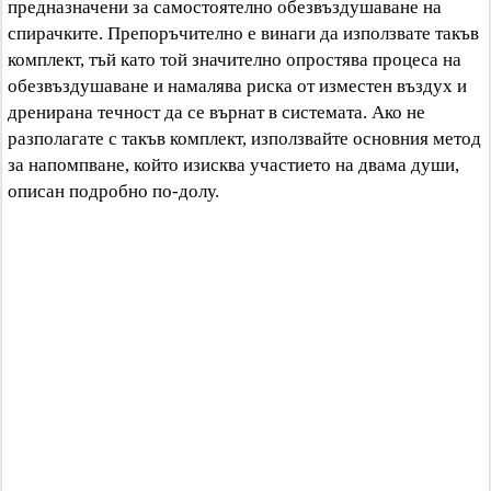
предназначени за самостоятелно обезвъздушаване на
спирачките. Препоръчително е винаги да използвате такъв
комплект, тъй като той значително опростява процеса на
обезвъздушаване и намалява риска от изместен въздух и
дренирана течност да се върнат в системата. Ако не
разполагате с такъв комплект, използвайте основния метод
за напомпване, който изисква участието на двама души,
описан подробно по-долу.