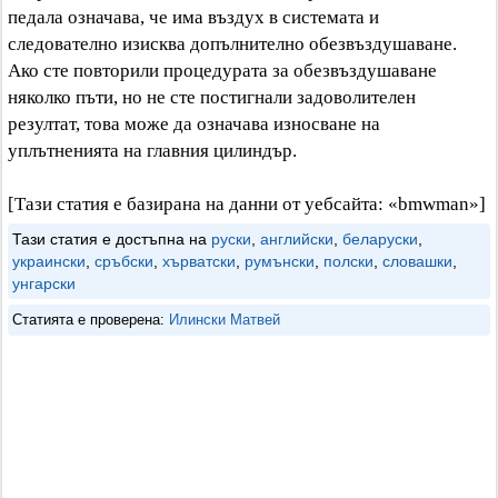
педала означава, че има въздух в системата и
следователно изисква допълнително обезвъздушаване.
Ако сте повторили процедурата за обезвъздушаване
няколко пъти, но не сте постигнали задоволителен
резултат, това може да означава износване на
уплътненията на главния цилиндър.
[Тази статия е базирана на данни от уебсайта: «bmwman»]
Тази статия е достъпна на
руски
,
английски
,
беларуски
,
украински
,
сръбски
,
хърватски
,
румънски
,
полски
,
словашки
,
унгарски
Статията е проверена:
Илински Матвей