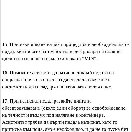
15. При извършване на тази процедура е необходимо да се
поддържа нивото на течността в резервоара на главния
цилиндър поне не под маркировката "MIN".
16. Помолете асистент да натисне докрай педала на
спирачката няколко пъти, за да създаде налягане в
системата и да го задържи в натиснато положение.
17. При натиснат педал развийте винта за
обезвъздушаване (около един оборот) за освобождаване
на течност и въздух под налягане в контейнера.
Асистентът трябва да държи педала натиснат, като го
притиска към пода, ако е необходимо, и да не го пуска без