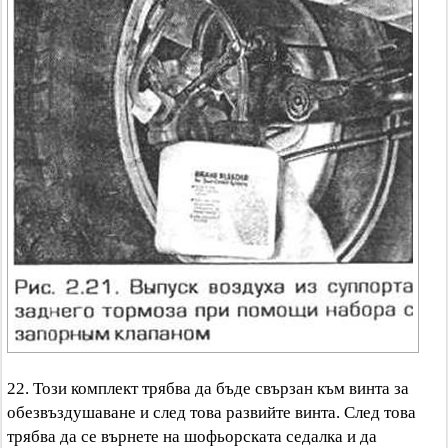
22. Този комплект трябва да бъде свързан към винта за
обезвъздушаване и след това развийте винта. След това
трябва да се върнете на шофьорската седалка и да