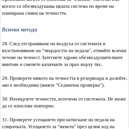
когато се обезвъздушава цялата система по време на
планирана смяна на течността.
Всички методи
28. След отстраняване на въздуха от системата и
възстановяване на "твърдостта на педала", отмийте всички
течове на течност. Затегнете здраво обезвъздушителните
винтове и сменете капачките за прах върху тях.
29. Проверете нивото на течността в резервоара и долейте,
ако е необходимо (вижте "Седмична проверка").
30. Изхвърлете течността, източена от системата. Не може
да се използва повторно.
31. Проверете усещането при натискане на педала на
спирачката. Усещането за "мекота" през целия ход на