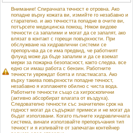
Внимание! Спирачната течност е отровна. Ако
попадне върху кожата ви, измийте го незабавно и
старателно. и ако течността попадне в очите ви,
потърсете медицинска помощ. Някои видове
течности са запалими и могат да се запалят, ако
влязат в контакт с горещи повърхности. При
обслужване на хидравлични системи се
препоръчва да се има предвид, че работният
флуид може да бъде запалим и да се вземат
мерки за пожарна безопасност, както следва. все
едно си имаш работа с бензин. Работните
течности увреждат боята и пластмасата. Ако
върху такива повърхности попадне течност,
незабавно я изплакнете обилно с чиста вода.
Работните течности също са хигроскопични
(активно абсорбират влагата от въздуха).
Следователно течности със значителен срок на
годност могат да съдържат примеси и не могат да
бъдат използвани. Когато пълните хидравличната
система, винаги използвайте препоръчания тип
течност и я изпивайте от запечатан контейнер