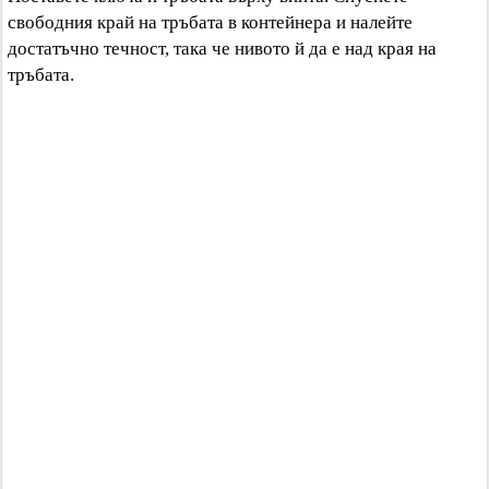
свободния край на тръбата в контейнера и налейте
достатъчно течност, така че нивото й да е над края на
тръбата.