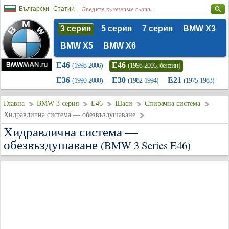
Български
Статии
3 серия
5 серия
7 серия
BMW X3
BMW X5
BMW X6
E46
E46
(1998-2006)
(1998-2006, бензин)
E36
E30
E21
(1990-2000)
(1982-1994)
(1975-1983)
Главна
BMW 3 серия
E46
Шаси
Спирачна система
Хидравлична система — обезвъздушаване
Хидравлична система —
обезвъздушаване
(BMW 3 Series E46)