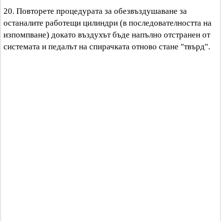
20. Повторете процедурата за обезвъздушаване за
останалите работещи цилиндри (в последователността на
изпомпване) докато въздухът бъде напълно отстранен от
системата и педалът на спирачката отново стане "твърд".