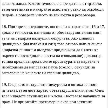
ваша команда. Когато течността спре да тече от тръбата,
затегнете винта и накарайте асистента бавно да освободи
педала. Проверете нивото на течността в резервоара.
18. Повторете операциите, посочени в параграфи. 16 и 17,
докато течността, изтичаща от обезвъздушителния винт,
вече не съдържа въздушни мехурчета. Ако главният
цилиндър е бил източен и след това отново напълнен със
спирачна течност и въздухът продължава да излиза от
първия (в последователността на изпомпване) цилиндър,
тогава преди да продължите процедурата за кървене, е
необходимо да направите пауза (около 5 секунди) за
запълване на каналите на главния цилиндър.
19. След като въздушните мехурчета в потока течност
изчезнат, затегнете здраво обезвъздушителния винт. След
това извадете слушалката и ключа. Поставете капачката за
прах. Не прилагайте прекомерна сила при затягане.