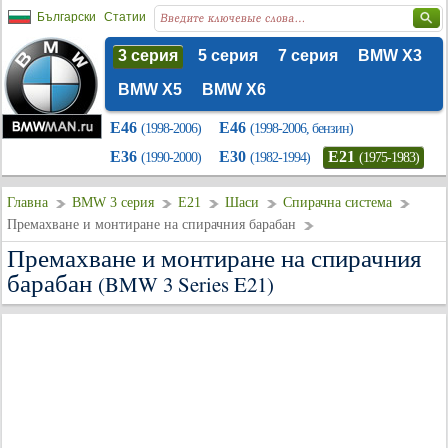
Български
Статии
3 серия
5 серия
7 серия
BMW X3
BMW X5
BMW X6
E46
E46
(1998-2006)
(1998-2006, бензин)
E36
E30
E21
(1990-2000)
(1982-1994)
(1975-1983)
Главна
BMW 3 серия
E21
Шаси
Спирачна система
Премахване и монтиране на спирачния барабан
Премахване и монтиране на спирачния
барабан
(BMW 3 Series E21)