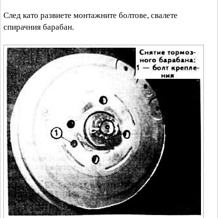
След като развиете монтажните болтове, свалете
спирачния барабан.