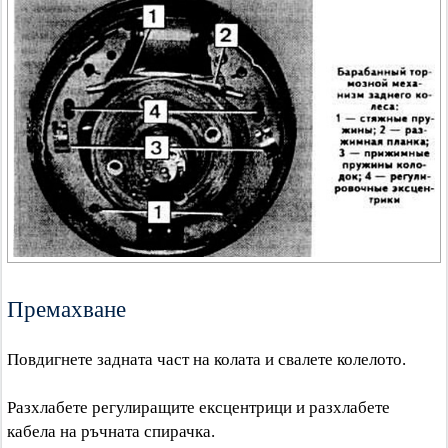
Премахване
Повдигнете задната част на колата и свалете колелото.
Разхлабете регулиращите ексцентрици и разхлабете
кабела на ръчната спирачка.