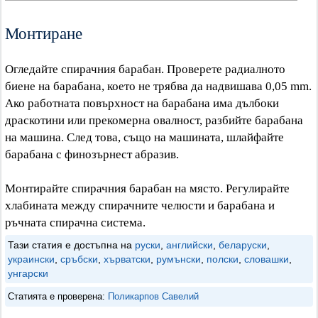
Монтиране
Огледайте спирачния барабан. Проверете радиалното
биене на барабана, което не трябва да надвишава 0,05 mm.
Ако работната повърхност на барабана има дълбоки
драскотини или прекомерна овалност, разбийте барабана
на машина. След това, също на машината, шлайфайте
барабана с финозърнест абразив.
Монтирайте спирачния барабан на място. Регулирайте
хлабината между спирачните челюсти и барабана и
ръчната спирачна система.
Тази статия е достъпна на
руски
,
английски
,
беларуски
,
украински
,
сръбски
,
хърватски
,
румънски
,
полски
,
словашки
,
унгарски
Статията е проверена:
Поликарпов Савелий