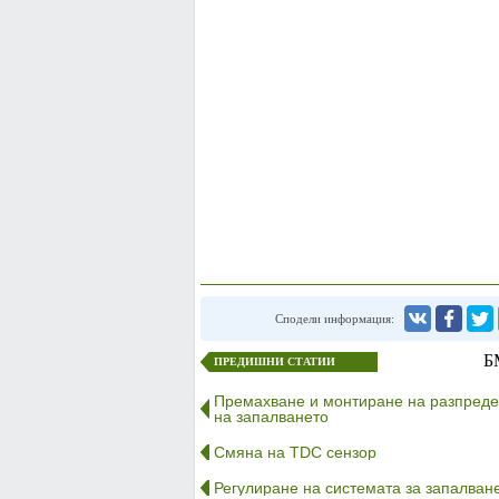
Сподели информация:
Б
ПРЕДИШНИ СТАТИИ
Премахване и монтиране на разпред
на запалването
Смяна на TDC сензор
Регулиране на системата за запалван