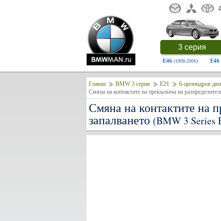
3 серия
E46
E46
(1998-2006)
Главна
BMW 3 серия
E21
6-цилиндров дви
Смяна на контактите на прекъсвача на разпределител
Смяна на контактите на п
запалването
(BMW 3 Series 