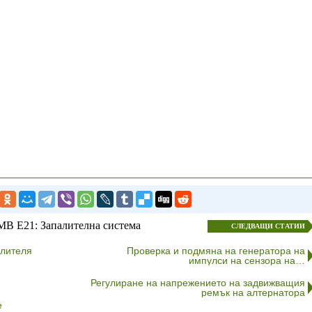
МВ E21: Запалителна система
СЛЕДВАЩИ СТАТИИ
елителя
Проверка и подмяна на генератора на
импулси на сензора на…
Регулиране на напрежението на задвижващия
ремък на алтернатора
е