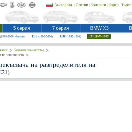
|
|
|
|
Български
Статии
Контакти
Карта
Търсе
5 серия
7 серия
BMW X3
E36
E30
E21
(1998-2006, бензин)
(1990-2000)
(1982-1994)
(1975-1983)
гател
Запалителна система
я на запалването
рекъсвача на разпределителя на
E21)