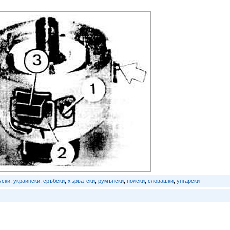
уски
,
украински
,
сръбски
,
хърватски
,
румънски
,
полски
,
словашки
,
унгарски