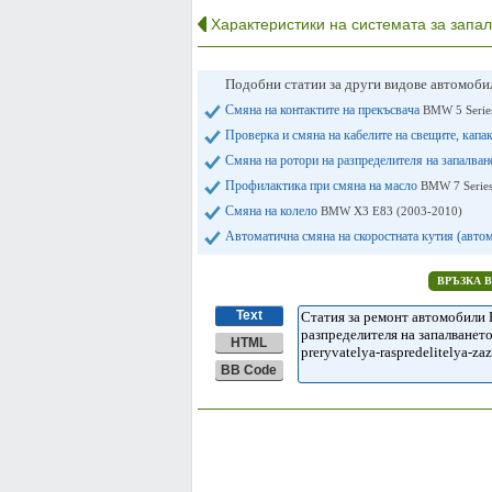
Характеристики на системата за запа
Подобни статии за други видове автомоб
Смяна на контактите на прекъсвача
BMW 5 Serie
Проверка и смяна на кабелите на свещите, капа
Смяна на ротори на разпределителя на запалва
Профилактика при смяна на масло
BMW 7 Series
Смяна на колело
BMW X3 Е83 (2003-2010)
Автоматична смяна на скоростната кутия (авт
ВРЪЗКА 
Text
HTML
BB Code