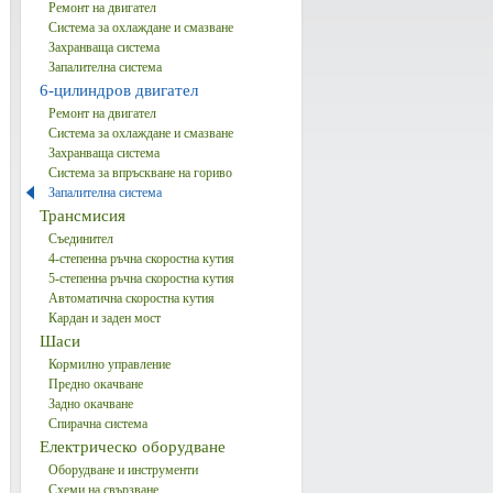
Ремонт на двигател
Система за охлаждане и смазване
Захранваща система
Запалителна система
6-цилиндров двигател
Ремонт на двигател
Система за охлаждане и смазване
Захранваща система
Система за впръскване на гориво
Запалителна система
Трансмисия
Съединител
4-степенна ръчна скоростна кутия
5-степенна ръчна скоростна кутия
Автоматична скоростна кутия
Кардан и заден мост
Шаси
Кормилно управление
Предно окачване
Задно окачване
Спирачна система
Електрическо оборудване
Оборудване и инструменти
Схеми на свързване