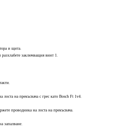
тора и щита.
и разхлабете заключващия винт 1.
такти.
лоста на прекъсвача с грес като Bosch Ft 1v4.
ржете проводника на лоста на прекъсвача.
на запалване.