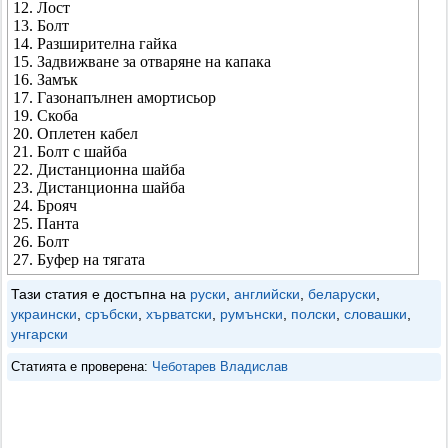
12. Лост
13. Болт
14. Разширителна гайка
15. Задвижване за отваряне на капака
16. Замък
17. Газонапълнен амортисьор
19. Скоба
20. Оплетен кабел
21. Болт с шайба
22. Дистанционна шайба
23. Дистанционна шайба
24. Брояч
25. Панта
26. Болт
27. Буфер на тягата
Тази статия е достъпна на
руски
,
английски
,
беларуски
,
украински
,
сръбски
,
хърватски
,
румънски
,
полски
,
словашки
,
унгарски
Статията е проверена:
Чеботарев Владислав