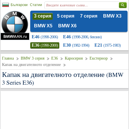
Български
Статии
3 серия
5 серия
7 серия
BMW X3
BMW X5
BMW X6
E46
E46
(1998-2006)
(1998-2006, бензин)
E36
E30
E21
(1990-2000)
(1982-1994)
(1975-1983)
Главна
BMW 3 серия
E36
Каросерия
Екстериор
Капак на двигателното отделение
Капак на двигателното отделение
(BMW
3 Series E36)