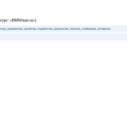
ресурс: «BMWman.ru»)
уски
,
украински
,
сръбски
,
хърватски
,
румънски
,
полски
,
словашки
,
унгарски