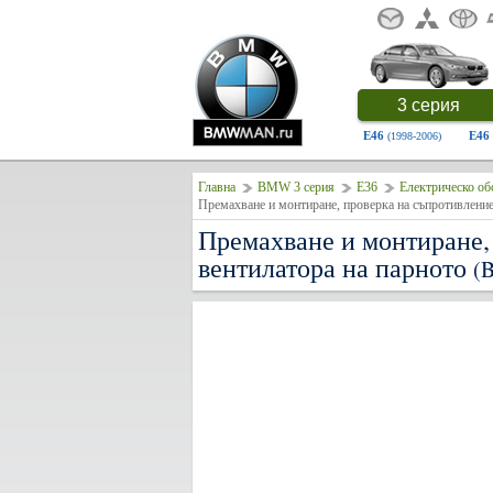
3 серия
E46
E46
(1998-2006)
Главна
BMW 3 серия
E36
Електрическо об
Премахване и монтиране, 
вентилатора на парното
(