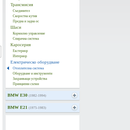
Трансмисия
Съединител
Скоростна кутия
Предна и задна ос
Шаси
Кормилно управление
Спирачна система
Каросерия
Екстериор
Интериор
Електрическо оборудване
Отоплителна система
Оборудване и инструменти
Захранващи устройства
Принципни схеми
BMW E30
(1982-1994)
BMW E21
(1975-1983)