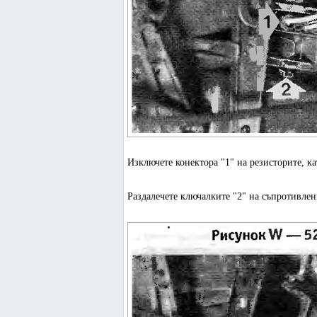
Изключете конектора "1" на резисторите, ка
Раздалечете ключалките "2" на съпротивлен