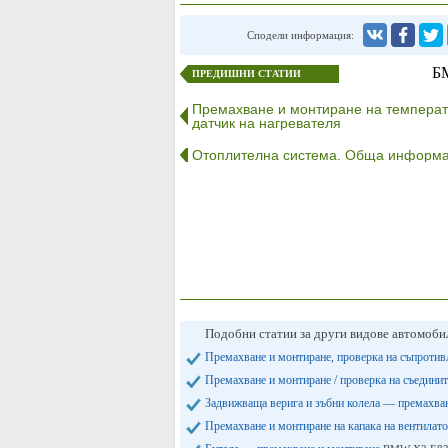
Сподели информация:
БМ
ПРЕДИШНИ СТАТИИ
Премахване и монтиране на темпера
датчик на нагревателя
Отоплителна система. Обща информ
Подобни статии за други видове автомоб
Премахване и монтиране, проверка на съпроти
Премахване и монтиране / проверка на съедини
Задвижваща верига и зъбни колела — премахва
Премахване и монтиране на капака на вентилат