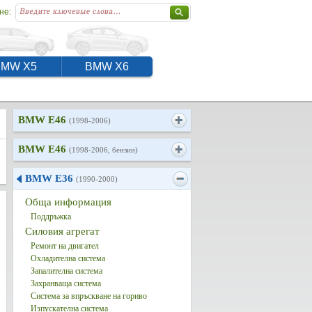
не:
BMW X5
BMW X6
BMW E46
(1998-2006)
BMW E46
(1998-2006, бензин)
BMW E36
(1990-2000)
Обща информация
Поддръжка
Силовия агрегат
Ремонт на двигател
Охладителна система
Запалителна система
Захранваща система
Система за впръскване на гориво
Изпускателна система