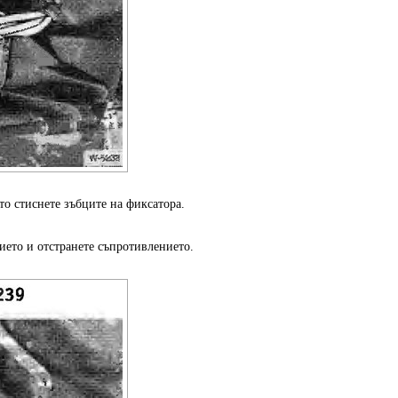
то стиснете зъбците на фиксатора.
ието и отстранете съпротивлението.