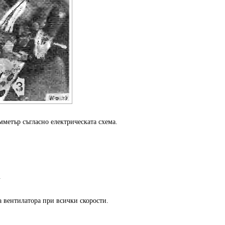
мметър съгласно електрическата схема.
.
а вентилатора при всички скорости.