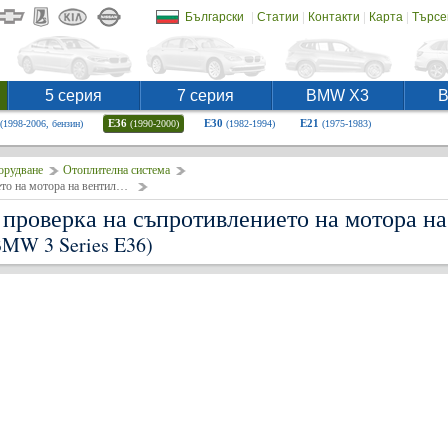
|
|
|
|
Български
Статии
Контакти
Карта
Търсе
5 серия
7 серия
BMW X3
E36
E30
E21
(1998-2006, бензин)
(1990-2000)
(1982-1994)
(1975-1983)
орудване
Отоплителна система
Премахване и монтиране, проверка на съпротивлението на мотора на вентилатора на парното
проверка на съпротивлението на мотора на
BMW 3 Series E36)