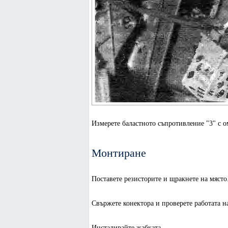
Измерете баластното съпротивление "3" с о
Монтиране
Поставете резисторите и щракнете на място
Свържете конектора и проверете работата н
Инсталирайте жабката.