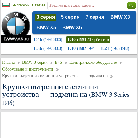
Български
Статии
3 серия
5 серия
7 серия
BMW X3
BMW X5
BMW X6
E46
E46
(1998-2006)
(1998-2006, бензин)
E36
E30
E21
(1990-2000)
(1982-1994)
(1975-1983)
Главна
BMW 3 серия
E46
Електрическо оборудване
Оборудване и инструменти
Крушки вътрешни светлинни устройства — подмяна на
Крушки вътрешни светлинни
устройства — подмяна на
(BMW 3 Series
E46)