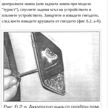
централната лампа (или задната лампа при модела
"турист"), спуснете задния ъгъл на устройството и
плъзнете устройството. Завъртете и извадете гнездото,
след което извадете крушката от гнездото (фиг. 6.2, а-б).