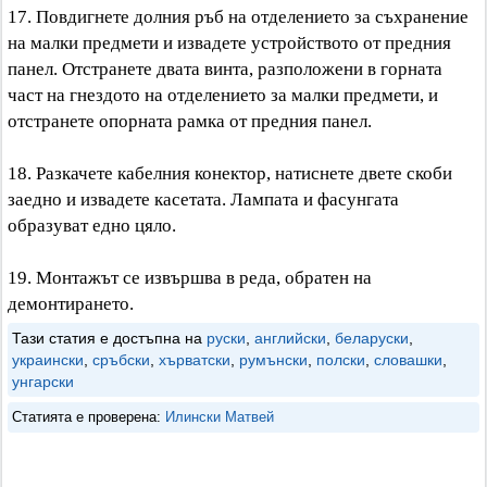
17. Повдигнете долния ръб на отделението за съхранение
на малки предмети и извадете устройството от предния
панел. Отстранете двата винта, разположени в горната
част на гнездото на отделението за малки предмети, и
отстранете опорната рамка от предния панел.
18. Разкачете кабелния конектор, натиснете двете скоби
заедно и извадете касетата. Лампата и фасунгата
образуват едно цяло.
19. Монтажът се извършва в реда, обратен на
демонтирането.
Тази статия е достъпна на
руски
,
английски
,
беларуски
,
украински
,
сръбски
,
хърватски
,
румънски
,
полски
,
словашки
,
унгарски
Статията е проверена:
Илински Матвей