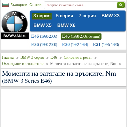
Български
Статии
3 серия
5 серия
7 серия
BMW X3
BMW X5
BMW X6
E46
E46
(1998-2006)
(1998-2006, бензин)
E36
E30
E21
(1990-2000)
(1982-1994)
(1975-1983)
Главна
BMW 3 серия
E46
Силовия агрегат
Охлаждане и отопление
Моменти на затягане на връзките, Nm
Моменти на затягане на връзките, Nm
(BMW 3 Series E46)