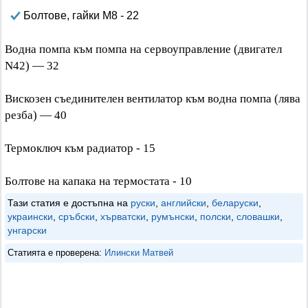
Болтове, гайки М8 - 22
Водна помпа към помпа на сервоуправление (двигател
N42) — 32
Вискозен съединителен вентилатор към водна помпа (лява
резба) — 40
Термоключ към радиатор - 15
Болтове на капака на термостата - 10
Тази статия е достъпна на
руски
,
английски
,
беларуски
,
украински
,
сръбски
,
хърватски
,
румънски
,
полски
,
словашки
,
унгарски
Статията е проверена:
Илински Матвей