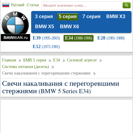
Русский
Статьи
3 серия
5 серия
7 серия
BMW X3
BMW X5
BMW X6
E39
E34
E28
(1995-2003)
(1988-1996)
(1981-1988)
E12
(1972-1981)
Главная
БМВ 5 серия
E34
Силовой агрегат
Система питания (дизель)
Свечи накаливания с перегоревшими стержнями
Свечи накаливания с перегоревшими
стержнями
(BMW 5 Series E34)