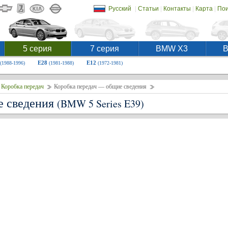
|
|
|
|
Русский
Статьи
Контакты
Карта
Пои
5 серия
7 серия
BMW X3
E28
E12
(1988-1996)
(1981-1988)
(1972-1981)
Коробка передач
Коробка передач — общие сведения
е сведения
(BMW 5 Series E39)