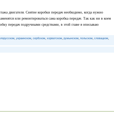
тажа двигателя. Снятие коробки передач необходимо, когда нужно
заменятся или ремонтироваться сама коробка передач. Так как ни в коем
робку передач подручными средствами, в этой главе я описываю
елорусском
,
украинском
,
сербском
,
хорватском
,
румынском
,
польском
,
словацком
,