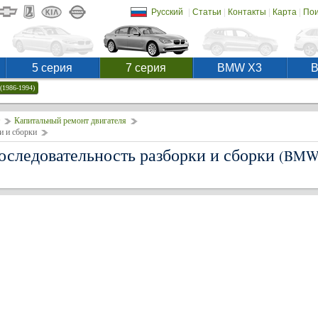
|
|
|
|
Русский
Статьи
Контакты
Карта
Пои
5 серия
7 серия
BMW X3
(1986-1994)
Капитальный ремонт двигателя
и и сборки
оследовательность разборки и сборки
(BM