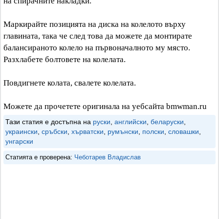
на спирачните накладки.
Маркирайте позицията на диска на колелото върху
главината, така че след това да можете да монтирате
балансираното колело на първоначалното му място.
Разхлабете болтовете на колелата.
Повдигнете колата, свалете колелата.
Можете да прочетете оригинала на уебсайта bmwman.ru
Тази статия е достъпна на
руски
,
английски
,
беларуски
,
украински
,
сръбски
,
хърватски
,
румънски
,
полски
,
словашки
,
унгарски
Статията е проверена:
Чеботарев Владислав