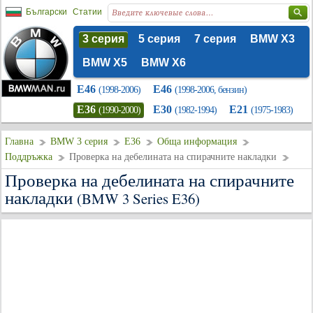
Български
Статии
3 серия
5 серия
7 серия
BMW X3
BMW X5
BMW X6
E46
E46
(1998-2006)
(1998-2006, бензин)
E36
E30
E21
(1990-2000)
(1982-1994)
(1975-1983)
Главна
BMW 3 серия
E36
Обща информация
Поддръжка
Проверка на дебелината на спирачните накладки
Проверка на дебелината на спирачните
накладки
(BMW 3 Series E36)