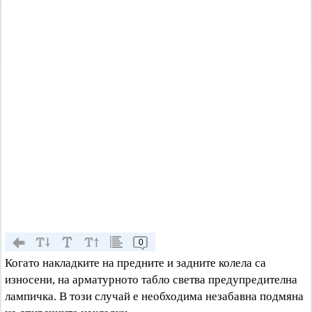
0
Когато накладките на предните и задните колела са
износени, на арматурното табло светва предупредителна
лампичка. В този случай е необходима незабавна подмяна