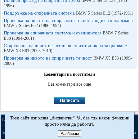
Външен преглед на спирачната тръба
BMW 5 Series E34 (1988-
1996)
Поддръжка на спирачната система
BMW 5 Series E12 (1972-1981)
Проверка на нивото на спирачната течност/индикаторна лампа
BMW 7 Series E32 (1986-1994)
Проверка на спирачната система и съединителя
BMW 7 Series
E38 (1994-2001)
Стартиране на двигателя от външен източник на захранване
BMW X3 Е83 (2003-2010)
Проверка на нивото на спирачната течност
BMW X5 E53 (1999-
2006)
Коментари на посетители
Без коментари все още
Този сайт използва „бисквитки“ 🍪, без тях някои функции
·
·
·
BMWman.ru © 2017-2026
Пълна версия
Новини и статии
Карта на сайта
просто няма да работят.
·
·
Обратна връзка
Търсене в сайта
·
·
·
·
·
·
·
3er E21
3er E30
3er E36
3er E46
3er E46
5er E12
5er E28
5er E34
Разбирам
[бензин]
·
·
·
·
·
·
5er E39
7er E32
7er E38
X3 Е83
X5 E53