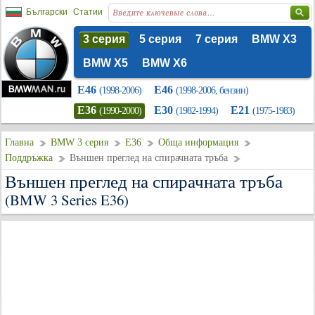
Български
Статии
3 серия
5 серия
7 серия
BMW X3
BMW X5
BMW X6
E46
E46
(1998-2006)
(1998-2006, бензин)
E36
E30
E21
(1990-2000)
(1982-1994)
(1975-1983)
Главна
BMW 3 серия
E36
Обща информация
Поддръжка
Външен преглед на спирачната тръба
Външен преглед на спирачната тръба
(BMW 3 Series E36)