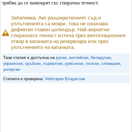
трябва да се намокрят със спирачна течност.
Забележка: Ако разширителният съд и
уплътненията са мокри, това не означава
дефектен главен цилиндър. Най-вероятно
спирачната течност изтича през вентилационния
отвор в капачката на резервоара или през
уплътнението на капачката.
Тази статия е достъпна на
руски
,
английски
,
беларуски
,
украински
,
сръбски
,
хърватски
,
румънски
,
полски
,
словашки
,
унгарски
Статията е проверена:
Чеботарев Владислав