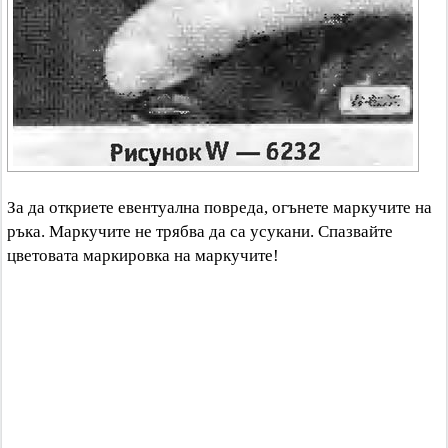
За да откриете евентуална повреда, огънете маркучите на
ръка. Маркучите не трябва да са усукани. Спазвайте
цветовата маркировка на маркучите!