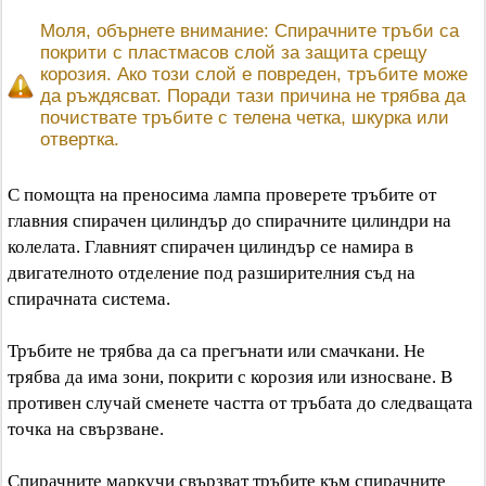
Моля, обърнете внимание: Спирачните тръби са
покрити с пластмасов слой за защита срещу
корозия. Ако този слой е повреден, тръбите може
да ръждясват. Поради тази причина не трябва да
почиствате тръбите с телена четка, шкурка или
отвертка.
С помощта на преносима лампа проверете тръбите от
главния спирачен цилиндър до спирачните цилиндри на
колелата. Главният спирачен цилиндър се намира в
двигателното отделение под разширителния съд на
спирачната система.
Тръбите не трябва да са прегънати или смачкани. Не
трябва да има зони, покрити с корозия или износване. В
противен случай сменете частта от тръбата до следващата
точка на свързване.
Спирачните маркучи свързват тръбите към спирачните