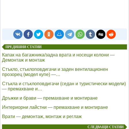
ПРЕДИШНИ СТАТИИ
Капак на багажника/задна врата и носещи колони —
Демонтаж и монтаж
Стъкло, стъклоповдигачи и заден вентилационен
прозорец (модел купе) —…
Стъкла и стъклоповдигачи (седан и туристически модели)
— премахване и…
Дръжки и брави — премахване и монтиране
Интериорни лайстни — премахване и монтиране
Врати — демонтаж, монтаж и реглаж
СЛЕДВАЩИ СТАТИИ