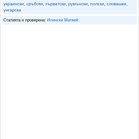
украински
,
сръбски
,
хърватски
,
румънски
,
полски
,
словашки
,
унгарски
Статията е проверена:
Илински Матвей