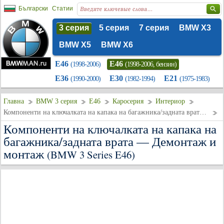
Български
Статии
3 серия
5 серия
7 серия
BMW X3
BMW X5
BMW X6
E46
E46
(1998-2006)
(1998-2006, бензин)
E36
E30
E21
(1990-2000)
(1982-1994)
(1975-1983)
Главна
BMW 3 серия
E46
Каросерия
Интериор
Компоненти на ключалката на капака на багажника/задната врата — Демонтаж и монтаж
Компоненти на ключалката на капака на
багажника/задната врата — Демонтаж и
монтаж
(BMW 3 Series E46)