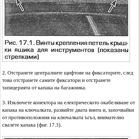
2. Отстранете централните щифтове на фиксаторите, след
това отстранете самите фиксатори и отстранете
тапицерията от капака на багажника.
3. Изключете конектора на електрическото окабеляване от
капака на ключалката, развийте двата винта и, започвайки
от противоположния на ключалката ъгъл, внимателно
свалете капака (фиг. 17.3).