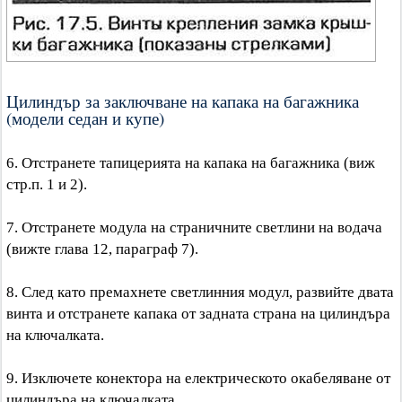
Цилиндър за заключване на капака на багажника
(модели седан и купе)
6. Отстранете тапицерията на капака на багажника (виж
стр.п. 1 и 2).
7. Отстранете модула на страничните светлини на водача
(вижте глава 12, параграф 7).
8. След като премахнете светлинния модул, развийте двата
винта и отстранете капака от задната страна на цилиндъра
на ключалката.
9. Изключете конектора на електрическото окабеляване от
цилиндъра на ключалката.