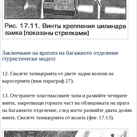
Заключване на вратата на багажното отделение
(туристически модел)
12. Свалете тапицерията от двете задни колони на
каросерията (виж параграф 27).
13. Отстранете пластмасовите тапи и развийте четирите
винта, закрепващи горната част на облицовката на прага
на багажното отделение, след което развийте двата долни
винта. Свалете тапицерията от колата (фиг. 17.13).