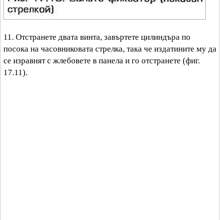
11. Отстранете двата винта, завъртете цилиндъра по
посока на часовниковата стрелка, така че издатините му да
се изравнят с жлебовете в панела и го отстранете (фиг.
17.11).