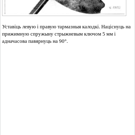
Уставіць левую і правую тармазныя калодкі. Націснуць на
прижимную спружыну стрыжневым ключом 5 мм і
адначасова павярнуць на 90°.