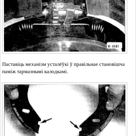
Паставіць механізм усталёўкі ў правільнае становішча
паміж тармазнымі калодкамі.