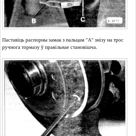
Паставіць распорны замак з пальцам "А" знізу на трос
ручнога тормазу ў правільнае становішча.