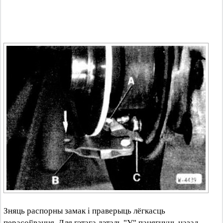
Зняць распорны замак і праверыць лёгкасць
перасоўвання. Для гэтага дэталь "У" пацягнуць назад,