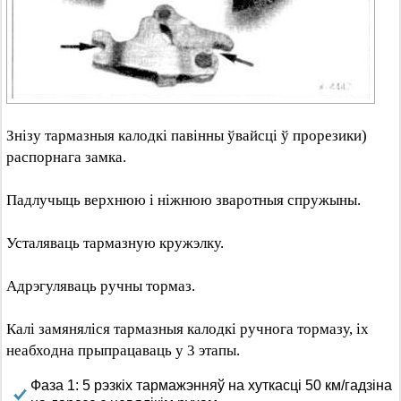
Знізу тармазныя калодкі павінны ўвайсці ў прорезики)
распорнага замка.
Падлучыць верхнюю і ніжнюю зваротныя спружыны.
Усталяваць тармазную кружэлку.
Адрэгуляваць ручны тормаз.
Калі замяняліся тармазныя калодкі ручнога тормазу, іх
неабходна прыпрацаваць у 3 этапы.
Фаза 1: 5 рэзкіх тармажэнняў на хуткасці 50 км/гадзіна