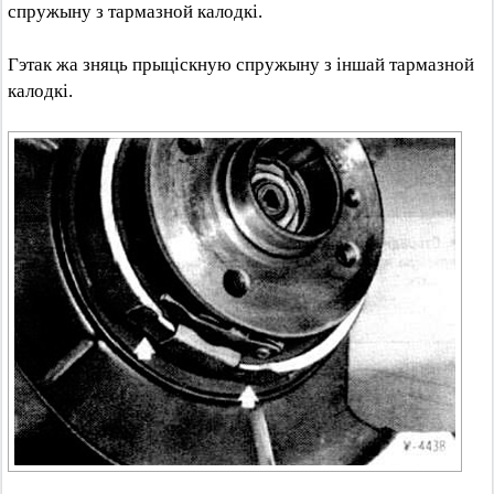
спружыну з тармазной калодкі.
Гэтак жа зняць прыціскную спружыну з іншай тармазной
калодкі.