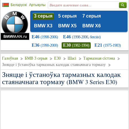
Беларускі
Артыкулы
3 серыя
5 серыя
7 серыя
BMW X3
BMW X5
BMW X6
E46
E46
(1998-2006)
(1998-2006, бензін)
E36
E30
E21
(1990-2000)
(1982-1994)
(1975-1983)
Галоўная
БМВ 3 серыя
E30
Шасі
Тармазная сістэма
Зняцце і ўстаноўка тармазных калодак стаяначнага тормазу
Зняцце і ўстаноўка тармазных калодак
стаяначнага тормазу
(BMW 3 Series E30)