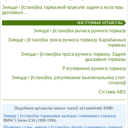
Зняцце і ўстаноўка тармазной кружэлкі задняга кола пры
дыскавых…
НАСТУПНЫЯ АРТЫКУЛЫ
Зняцце і ўстаноўка рычага ручнога тормазу
Зняцце і ўстаноўка троса ручнога тормазу. Барабанныя
тормазы
Зняцце і ўстаноўка троса ручнога тормазу. Заднія
дыскавыя тормазы
Рэгуляванне ручнога тормазу
Зняцце і ўстаноўка, рэгуляванне выключальніка стоп-
сігналаў
Сістэма ABS
Падобныя артыкулы іншых тыпаў аўтамабіляў БМВ:
Зняцце і ўстаноўка тармазных калодак стаяначнага тормазу
BMW 5 Series E34 (1988-1996)
Праверка стану, зняцце і ўстаноўка зборкі стаяначнага тормазу