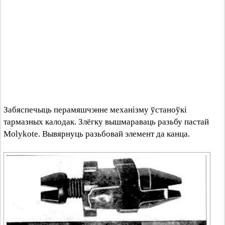
Забяспечыць перамяшчэнне механізму ўстаноўкі
тармазных калодак. Злёгку вышмараваць разьбу пастай
Molykote. Вывярнуць разьбовай элемент да канца.