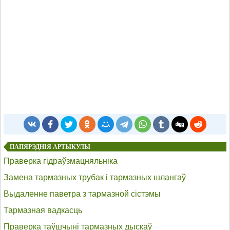
ПАПЯРЭДНІЯ АРТЫКУЛЫ
Праверка гідраўзмацняльніка
Замена тармазных трубак і тармазных шлангаў
Выдаленне паветра з тармазной сістэмы
Тармазная вадкасць
Праверка таўшчыні тармазных дыскаў