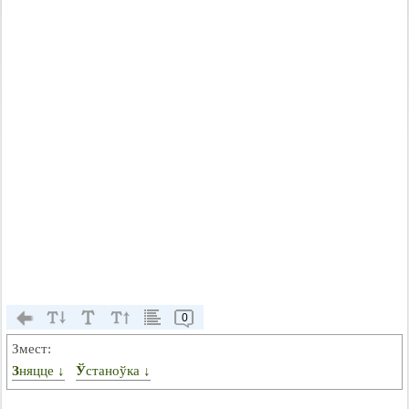
0
Змест:
Зняцце ↓
Ўстаноўка ↓