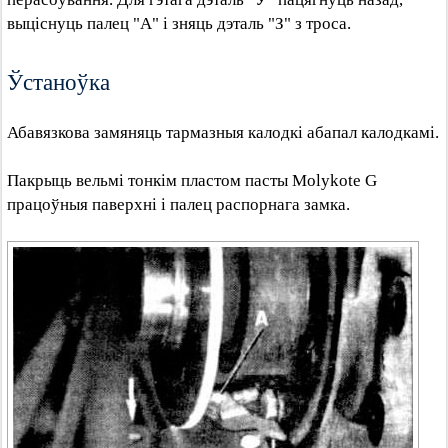
выціснуць палец "А" і зняць дэталь "З" з троса.
Ўстаноўка
Абавязкова замяняць тармазныя калодкі абапал калодкамі.
Пакрыць вельмі тонкім пластом пасты Molykote G
працоўныя паверхні і палец распорнага замка.