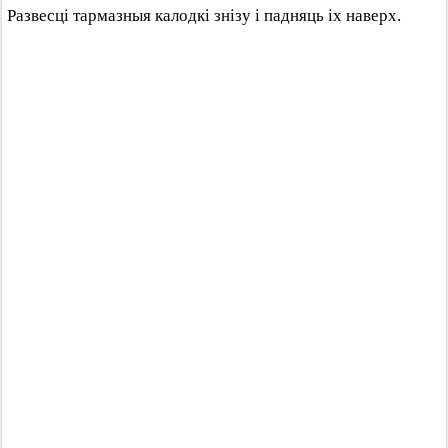
Развесці тармазныя калодкі знізу і падняць іх наверх.