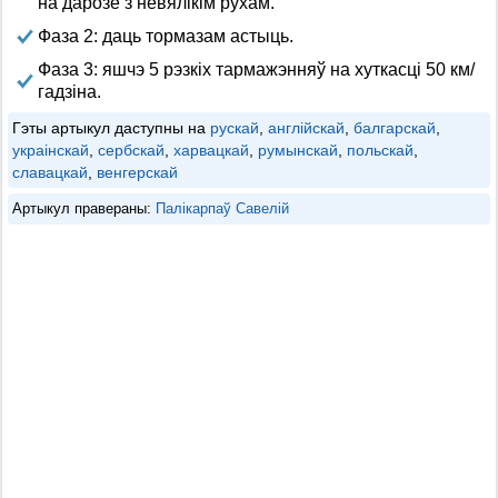
на дарозе з невялікім рухам.
Фаза 2: даць тормазам астыць.
Фаза 3: яшчэ 5 рэзкіх тармажэнняў на хуткасці 50 км/
гадзіна.
Гэты артыкул даступны на
рускай
,
англійскай
,
балгарскай
,
украінскай
,
сербскай
,
харвацкай
,
румынскай
,
польскай
,
славацкай
,
венгерскай
Артыкул правераны:
Палікарпаў Савелій