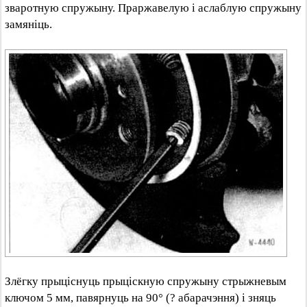
зваротную спружыну. Праржавелую і аслаблую спружыну
замяніць.
Злёгку прыціснуць прыціскную спружыну стрыжневым
ключом 5 мм, павярнуць на 90° (? абарачэння) і зняць