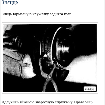
Зняцце
Зняць тармазную кружэлку задняга кола.
Адлучыць ніжнюю зваротную спружыну. Праверыць