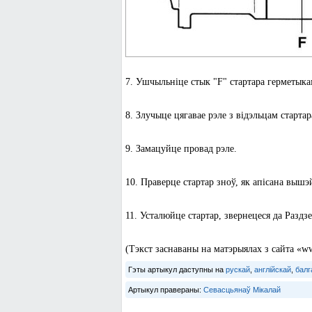
7. Ушчыльніце стык "F" стартара герметыка
8. Злучыце цягавае рэле з відэльцам стартар
9. Замацуйце провад рэле.
10. Праверце стартар зноў, як апісана вышэ
11. Усталюйце стартар, звернецеся да Раздз
(Тэкст заснаваны на матэрыялах з сайта «
Гэты артыкул даступны на
рускай
,
англійскай
,
балг
Артыкул правераны:
Севасцьянаў Мікалай