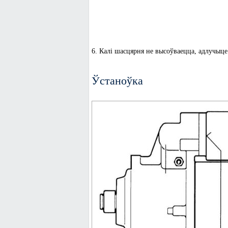
6. Калі шасцярня не высоўваецца, адлучыце 
Ўстаноўка