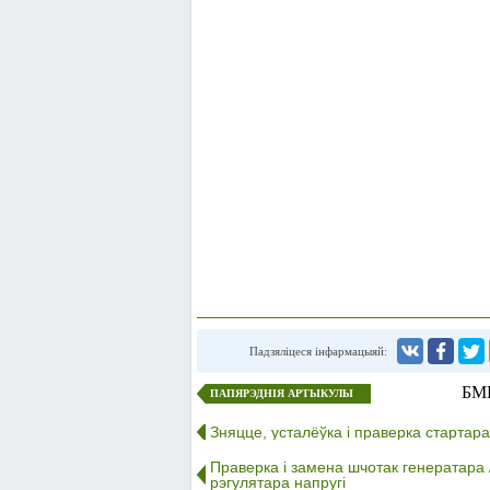
Падзяліцеся інфармацыяй:
БМВ
ПАПЯРЭДНІЯ АРТЫКУЛЫ
Зняцце, усталёўка і праверка стартара
Праверка і замена шчотак генератара 
рэгулятара напругі