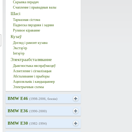
Скрынка перадач
Счапленне і прывадныя валы
Шасі
Тармазная сістэма
Падвеска пярэдняя і задняя
Рулявое кіраванне
Кузаў
Догляд і рамонт кузава
Экстэр'ер
Інтэр'ер
Электраабсталяванне
Дыягностыка няспраўнасцяў
Асвятленне і сігналізацыя
Абсталяванне і прыборы
Ацяпляльнік і кандыцыянер
Электрычныя схемы
BMW E46
(1998-2006, бензін)
BMW E36
(1990-2000)
BMW E30
(1982-1994)