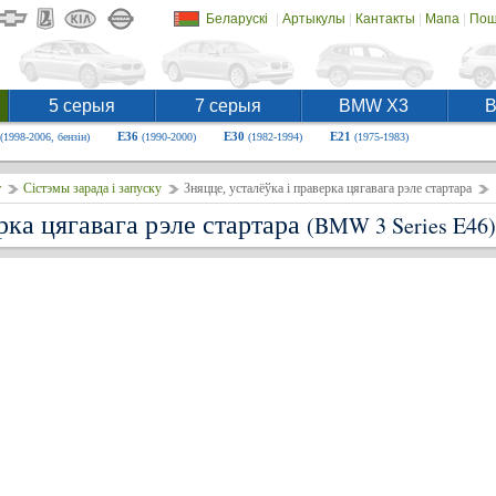
|
|
|
|
Беларускі
Артыкулы
Кантакты
Мапа
Пош
5 серыя
7 серыя
BMW X3
E36
E30
E21
(1998-2006, бензін)
(1990-2000)
(1982-1994)
(1975-1983)
т
Сістэмы зарада і запуску
Зняцце, усталёўка і праверка цягавага рэле стартара
рка цягавага рэле стартара
(BMW 3 Series E46)