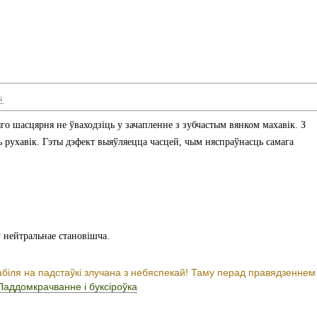
↓
го шасцярня не ўваходзіць у зачапленне з зубчастым вянком махавік. З
 рухавік. Гэты дэфект выяўляецца часцей, чым няспраўнасць самага
 нейтральнае становішча.
абіля на падстаўкі злучана з небяспекай! Таму перад правядзеннем
Паддомкрачванне і буксіроўка