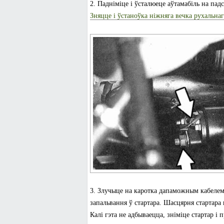
2. Падніміце і ўсталюеце аўтамабіль на падс
Зняцце і ўстаноўка ніжняга вечка рухальнаг
3. Злучыце на каротка дапаможным кабелем 
запальвання ў стартара. Шасцярня стартара 
Калі гэта не адбываецца, зніміце стартар і 