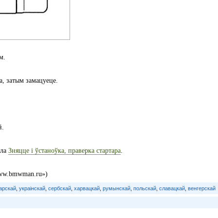
м.
а, затым замацуеце.
й.
ела
Зняцце і ўстаноўка, праверка стартара
.
www.bmwman.ru»)
арскай
,
украінскай
,
сербскай
,
харвацкай
,
румынскай
,
польскай
,
славацкай
,
венгерскай