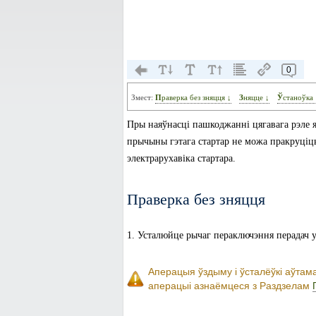
0
Змест:
Праверка без зняцця ↓
Зняцце ↓
Ўстаноўка 
Пры наяўнасці пашкоджанні цягавага рэле я
прычыны гэтага стартар не можа пракруціць
электрарухавіка стартара.
Праверка без зняцця
1. Усталюйце рычаг пераключэння перадач у
Аперацыя ўздыму і ўсталёўкі аўтам
аперацыі азнаёмцеся з Раздзелам