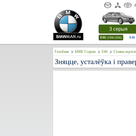
3 серыя
E46
E46
(1998-2006)
Галоўная
БМВ 3 серыя
E46
Сілавы агрэга
Зняцце, усталёўка і праве