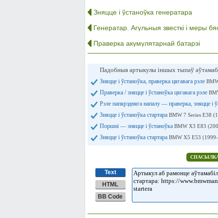
Зняцце і ўстаноўка генератара
Генератар. Агульныя звесткі і меры бя
Праверка акумулятарнай батарэі
Падобныя артыкулы іншых тыпаў аўтамаб
Зняцце і ўстаноўка, праверка цягавага рэле
BMW 
Праверка / зняцце і ўстаноўка цягавага рэле
BMW
Рэле папярэдняга напалу — праверка, зняцце і 
Зняцце і ўстаноўка стартара
BMW 7 Series E38 (
Поршні — зняцце і ўстаноўка
BMW X3 E83 (200
Зняцце і ўстаноўка стартара
BMW X5 E53 (1999-
СПАСЫЛКА
Text
HTML
BB Code