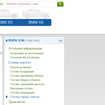
ук:
BMW X5
BMW X6
BMW E46
(1998-2006)
Агульная інфармацыя
Інструкцыя па эксплуатацыі
Тэхнічнае абслугоўванне
Сілавы агрэгат
Рамонт рухавікоў
Сістэма ахладжэння
Сістэма харчавання (бензін)
Сістэма ўпырску (бензін)
Сістэма харчавання (дызель)
Выхлапная сістэма
Сістэма запальвання
Сістэмы зарада і запуску
Трансмісія