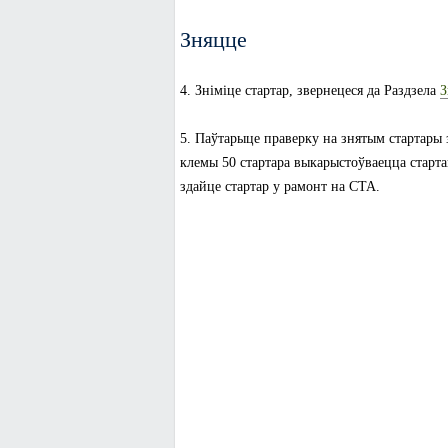
Зняцце
4. Зніміце стартар, звернецеся да Раздзела
З
5. Паўтарыце праверку на знятым стартары з
клемы 50 стартара выкарыстоўваецца старта
здайце стартар у рамонт на СТА.