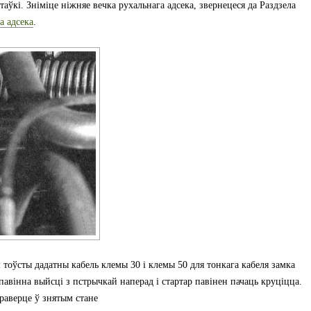
таўкі. Зніміце ніжняе вечка рухальнага адсека, звернецеся да Раздзела
а адсека
.
тоўсты дадатны кабель клемы 30 і клемы 50 для тонкага кабеля замка
павінна выйсці з пстрычкай наперад і стартар павінен пачаць круціцца.
праверце ў знятым стане