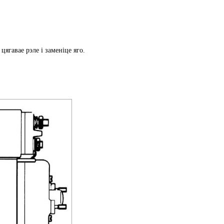
цягавае рэле і заменіце яго.