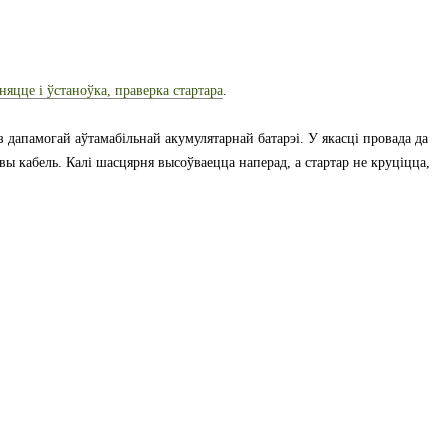
няцце і ўстаноўка, праверка стартара
.
 дапамогай аўтамабільнай акумулятарнай батарэі. У якасці провада да
вы кабель. Калі шасцярня высоўваецца наперад, а стартар не круціцца,