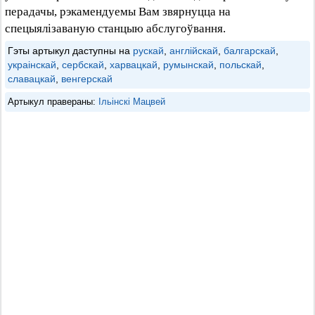
перадачы, рэкамендуемы Вам звярнуцца на
спецыялізаваную станцыю абслугоўвання.
Гэты артыкул даступны на
рускай
,
англійскай
,
балгарскай
,
украінскай
,
сербскай
,
харвацкай
,
румынскай
,
польскай
,
славацкай
,
венгерскай
Артыкул правераны:
Ільінскі Мацвей