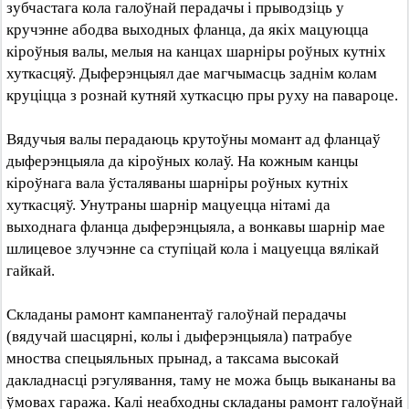
зубчастага кола галоўнай перадачы і прыводзіць у
кручэнне абодва выходных фланца, да якіх мацуюцца
кіроўныя валы, мелыя на канцах шарніры роўных кутніх
хуткасцяў. Дыферэнцыял дае магчымасць заднім колам
круціцца з рознай кутняй хуткасцю пры руху на павароце.
Вядучыя валы перадаюць крутоўны момант ад фланцаў
дыферэнцыяла да кіроўных колаў. На кожным канцы
кіроўнага вала ўсталяваны шарніры роўных кутніх
хуткасцяў. Унутраны шарнір мацуецца нітамі да
выходнага фланца дыферэнцыяла, а вонкавы шарнір мае
шлицевое злучэнне са ступіцай кола і мацуецца вялікай
гайкай.
Складаны рамонт кампанентаў галоўнай перадачы
(вядучай шасцярні, колы і дыферэнцыяла) патрабуе
мноства спецыяльных прынад, а таксама высокай
дакладнасці рэгулявання, таму не можа быць выкананы ва
ўмовах гаража. Калі неабходны складаны рамонт галоўнай