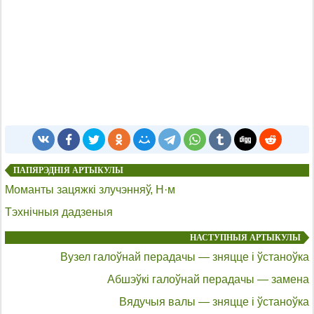
ПАПЯРЭДНІЯ АРТЫКУЛЫ
Моманты зацяжкі злучэнняў, Н·м
Тэхнічныя дадзеныя
НАСТУПНЫЯ АРТЫКУЛЫ
Вузел галоўнай перадачы — зняцце і ўстаноўка
Абшэўкі галоўнай перадачы — замена
Вядучыя валы — зняцце і ўстаноўка