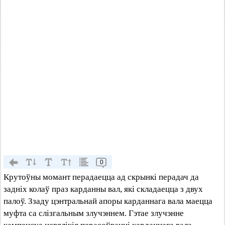
0
Крутоўны момант перадаецца ад скрынкі перадач да
задніх колаў праз карданны вал, які складаецца з двух
палоў. Ззаду цэнтральнай апоры карданнага вала маецца
муфта са слізгальным злучэннем. Гэтае злучэнне