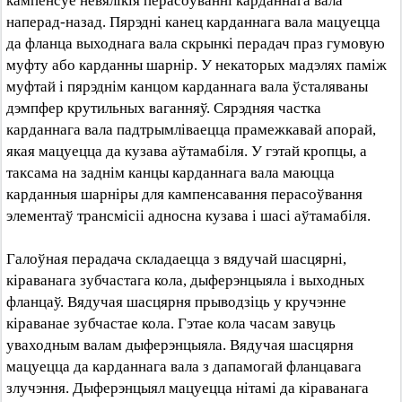
кампенсуе невялікія перасоўванні карданнага вала
наперад-назад. Пярэдні канец карданнага вала мацуецца
да фланца выходнага вала скрынкі перадач праз гумовую
муфту або карданны шарнір. У некаторых мадэлях паміж
муфтай і пярэднім канцом карданнага вала ўсталяваны
дэмпфер крутильных ваганняў. Сярэдняя частка
карданнага вала падтрымліваецца прамежкавай апорай,
якая мацуецца да кузава аўтамабіля. У гэтай кропцы, а
таксама на заднім канцы карданнага вала маюцца
карданныя шарніры для кампенсавання перасоўвання
элементаў трансмісіі адносна кузава і шасі аўтамабіля.
Галоўная перадача складаецца з вядучай шасцярні,
кіраванага зубчастага кола, дыферэнцыяла і выходных
фланцаў. Вядучая шасцярня прыводзіць у кручэнне
кіраванае зубчастае кола. Гэтае кола часам завуць
уваходным валам дыферэнцыяла. Вядучая шасцярня
мацуецца да карданнага вала з дапамогай фланцавага
злучэння. Дыферэнцыял мацуецца нітамі да кіраванага