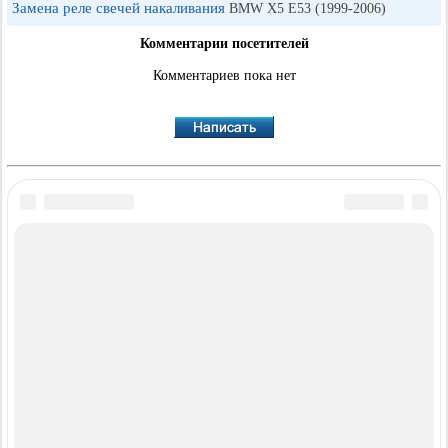
Замена реле свечей накаливания
BMW X5 E53 (1999-2006)
Комментарии посетителей
Комментариев пока нет
·
·
·
·
BMWman.ru © 2017-2026
Полная версия
Новости и статьи
Карта сайта
·
Обратная связь
Поиск по сайту
·
·
·
·
·
·
·
3er E21
3er E30
3er E36
3er E46
3er E46
5er E12
5er E28
5er E34
[бензин]
·
·
·
·
·
·
5er E39
7er E32
7er E38
X3 E83
X5 E53