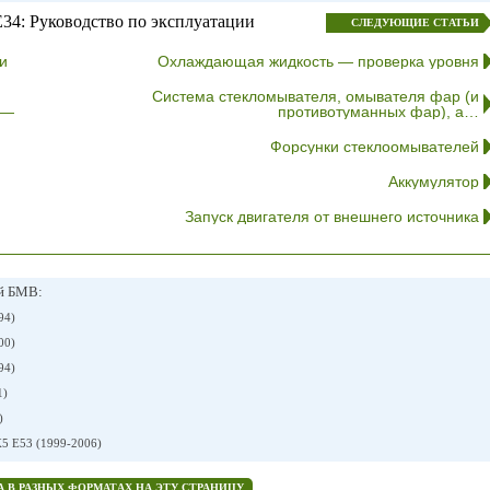
34: Руководство по эксплуатации
СЛЕДУЮЩИЕ СТАТЬИ
и
Охлаждающая жидкость — проверка уровня
Система стекломывателя, омывателя фар (и
 —
противотуманных фар), а…
Форсунки стеклоомывателей
Аккумулятор
Запуск двигателя от внешнего источника
ей БМВ:
94)
00)
94)
1)
)
 E53 (1999-2006)
 В РАЗНЫХ ФОРМАТАХ НА ЭТУ СТРАНИЦУ