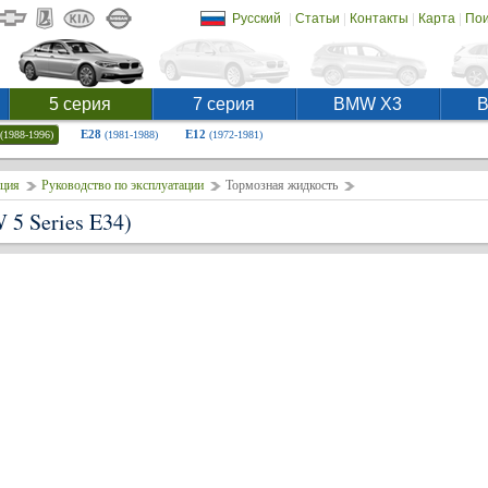
|
|
|
|
Русский
Статьи
Контакты
Карта
Пои
5 серия
7 серия
BMW X3
E28
E12
(1988-1996)
(1981-1988)
(1972-1981)
ция
Руководство по эксплуатации
Тормозная жидкость
5 Series E34)