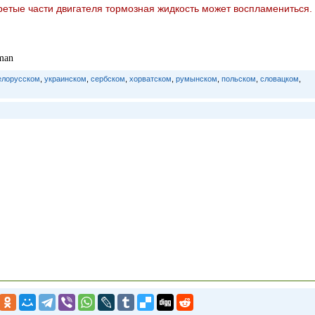
ретые части двигателя тормозная жидкость может воспламениться.
man
елорусском
,
украинском
,
сербском
,
хорватском
,
румынском
,
польском
,
словацком
,