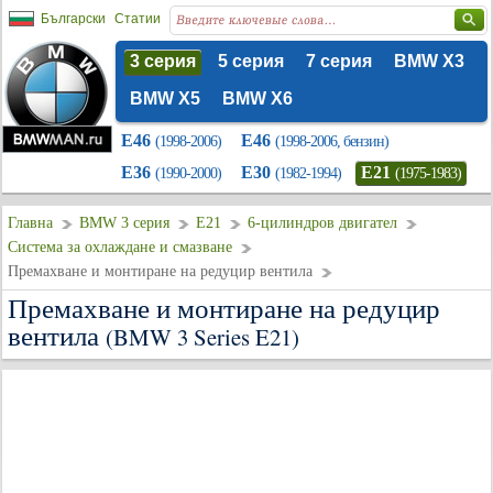
Български
Статии
3 серия
5 серия
7 серия
BMW X3
BMW X5
BMW X6
E46
E46
(1998-2006)
(1998-2006, бензин)
E36
E30
E21
(1990-2000)
(1982-1994)
(1975-1983)
Главна
BMW 3 серия
E21
6-цилиндров двигател
Система за охлаждане и смазване
Премахване и монтиране на редуцир вентила
Премахване и монтиране на редуцир
вентила
(BMW 3 Series E21)