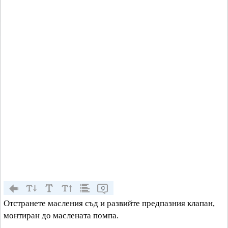
0
Отстранете масления съд и развийте предпазния клапан,
монтиран до маслената помпа.