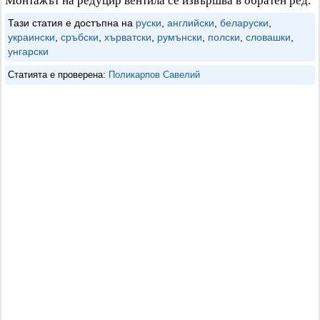
Монтажът на редуцир вентила се извършва в обратен ред.
Тази статия е достъпна на
руски
,
английски
,
беларуски
,
украински
,
сръбски
,
хърватски
,
румънски
,
полски
,
словашки
,
унгарски
Статията е проверена:
Поликарпов Савелий