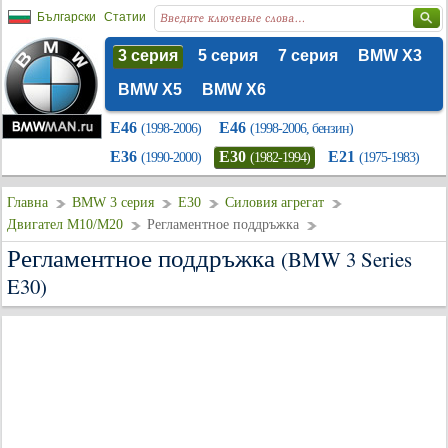
Български
Статии
3 серия
5 серия
7 серия
BMW X3
BMW X5
BMW X6
E46
E46
(1998-2006)
(1998-2006, бензин)
E36
E30
E21
(1990-2000)
(1982-1994)
(1975-1983)
Главна
BMW 3 серия
E30
Силовия агрегат
Двигател M10/M20
Регламентное поддръжка
Регламентное поддръжка
(BMW 3 Series
E30)