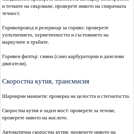
и точките на свързване, проверете нивото на спирачната
течност.
Горивопровод и резервоар за гориво: проверете
уплътнението, херметичността и състоянието на
маркучите и тръбите.
Горивен филтър: смяна (само карбураторни и дизелови
двигатели).
Скоростна кутия, трансмисия
Шарнирни маншети: проверка на целостта и стегнатостта.
Скоростна кутия и заден мост: проверете за течове,
проверете нивото на маслото.
Автоматична скоростна кутия: проверете нивото на