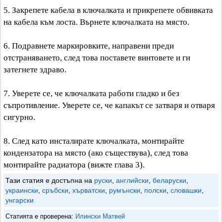
5. Закрепете кабела в ключалката и прикрепете обвивката
на кабела към лоста. Върнете ключалката на място.
6. Подравнете маркировките, направени преди
отстраняването, след това поставете винтовете и ги
затегнете здраво.
7. Уверете се, че ключалката работи гладко и без
съпротивление. Уверете се, че капакът се затваря и отваря
сигурно.
8. След като инсталирате ключалката, монтирайте
кондензатора на място (ако съществува), след това
монтирайте радиатора (вижте глава 3).
Тази статия е достъпна на
руски
,
английски
,
беларуски
,
украински
,
сръбски
,
хърватски
,
румънски
,
полски
,
словашки
,
унгарски
Статията е проверена:
Илински Матвей