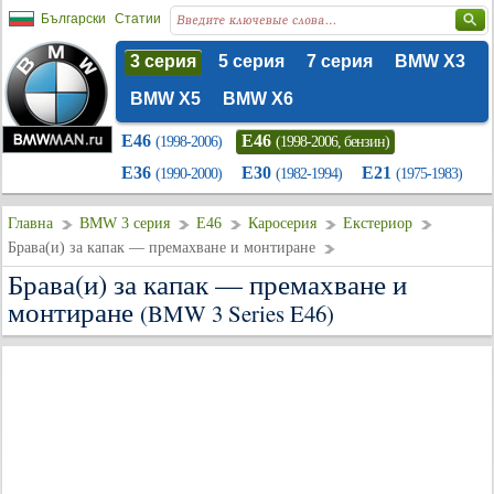
Български
Статии
3 серия
5 серия
7 серия
BMW X3
BMW X5
BMW X6
E46
E46
(1998-2006)
(1998-2006, бензин)
E36
E30
E21
(1990-2000)
(1982-1994)
(1975-1983)
Главна
BMW 3 серия
E46
Каросерия
Екстериор
Брава(и) за капак — премахване и монтиране
Брава(и) за капак — премахване и
монтиране
(BMW 3 Series E46)