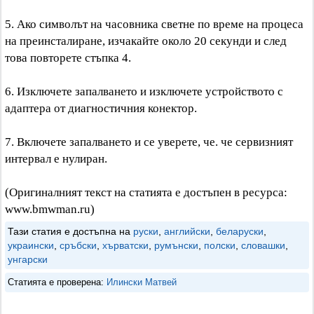
5. Ако символът на часовника светне по време на процеса
на преинсталиране, изчакайте около 20 секунди и след
това повторете стъпка 4.
6. Изключете запалването и изключете устройството с
адаптера от диагностичния конектор.
7. Включете запалването и се уверете, че. че сервизният
интервал е нулиран.
(Оригиналният текст на статията е достъпен в ресурса:
www.bmwman.ru)
Тази статия е достъпна на
руски
,
английски
,
беларуски
,
украински
,
сръбски
,
хърватски
,
румънски
,
полски
,
словашки
,
унгарски
Статията е проверена:
Илински Матвей