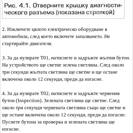
2. Изключете цялото електрическо оборудване в
автомобила, след което включете запалването. Не
стартирайте двигателя.
3. За да нулирате T01, натиснете и задръжте жълтия бутон.
На устройството ще светне зелена светлина. След около
три секунди жълтата светлина ще светне и ще остане
включена около 12 секунди, преди да изгасне.
4. За да нулирате T02, натиснете и задръжте червения
бутон (Inspection). Зелената светлина ще светне. След
около три секунди червената светлина също ще светне и
ще остане включена около 12 секунди, преди да изгасне.
Пуснете бутона за проверка и зелената светлина ще
изгасне.