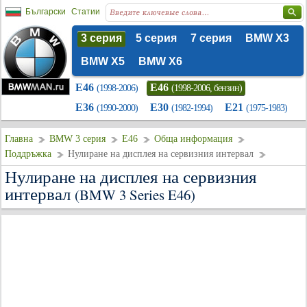
Български
Статии
3 серия
5 серия
7 серия
BMW X3
BMW X5
BMW X6
E46
E46
(1998-2006)
(1998-2006, бензин)
E36
E30
E21
(1990-2000)
(1982-1994)
(1975-1983)
Главна
BMW 3 серия
E46
Обща информация
Поддръжка
Нулиране на дисплея на сервизния интервал
Нулиране на дисплея на сервизния
интервал
(BMW 3 Series E46)