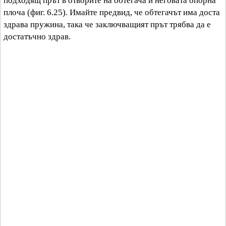
подходящ прът в отворите на обтегача и неговата опорна
плоча (фиг. 6.25). Имайте предвид, че обтегачът има доста
здрава пружина, така че заключващият прът трябва да е
достатъчно здрав.