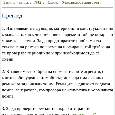
Замяна - двигател N42 ↓
Смяна - 6-цилиндров двигател ↓
Преглед
1. Изпълняваните функции, материалът и конструкцията на
колана са такива, че с течение на времето той ще остарее и
може да се счупи. За да предотвратите проблеми със
скъсване на ремъка по време на шофиране, той трябва да
се проверява периодично и при необходимост да се
смени.
2. В зависимост от броя на спомагателните агрегати, с
които е оборудван автомобилът, може да има няколко
ремъка за задвижването им. Ремъците задвижват водната
помпа, генератора, компресора на климатика и кормилната
помпа.
3. За да проверите ремъците, първо отстранете
охлаждащия вентилатор с корпуса (
вижте глава 3
).