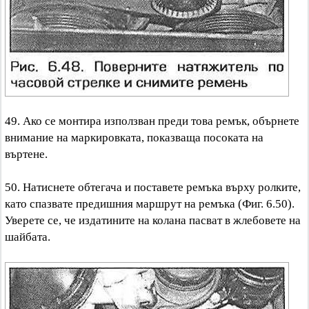
49. Ако се монтира използван преди това ремък, обърнете
внимание на маркировката, показваща посоката на
въртене.
50. Натиснете обтегача и поставете ремъка върху ролките,
като спазвате предишния маршрут на ремъка (Фиг. 6.50).
Уверете се, че издатините на колана пасват в жлебовете на
шайбата.