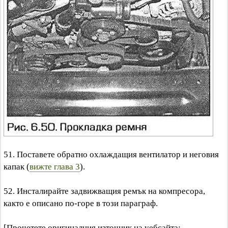
51. Поставете обратно охлаждащия вентилатор и неговия
капак (
вижте глава 3
).
52. Инсталирайте задвижващия ремък на компресора,
както е описано по-горе в този параграф.
[Прочетете оригиналния източник на уебсайта: