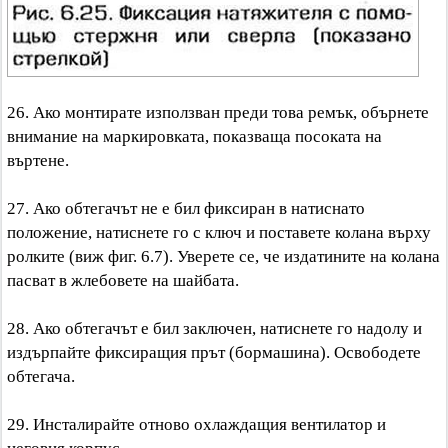
26. Ако монтирате използван преди това ремък, обърнете
внимание на маркировката, показваща посоката на
въртене.
27. Ако обтегачът не е бил фиксиран в натиснато
положение, натиснете го с ключ и поставете колана върху
ролките (виж фиг. 6.7). Уверете се, че издатините на колана
пасват в жлебовете на шайбата.
28. Ако обтегачът е бил заключен, натиснете го надолу и
издърпайте фиксиращия прът (бормашина). Освободете
обтегача.
29. Инсталирайте отново охлаждащия вентилатор и