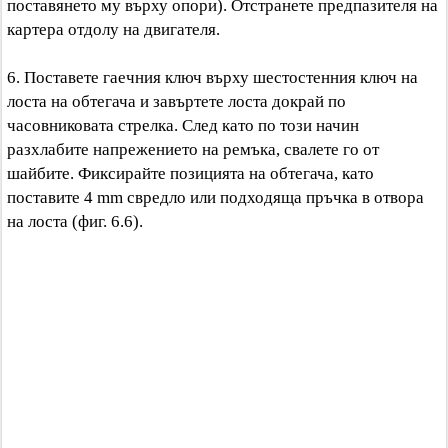
поставянето му върху опори). Отстранете предпазителя на
картера отдолу на двигателя.
6. Поставете гаечния ключ върху шестостенния ключ на
лоста на обтегача и завъртете лоста докрай по
часовниковата стрелка. След като по този начин
разхлабите напрежението на ремъка, свалете го от
шайбите. Фиксирайте позицията на обтегача, като
поставите 4 mm свредло или подходяща пръчка в отвора
на лоста (фиг. 6.6).