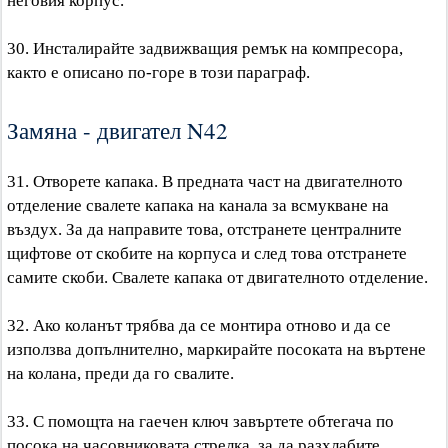
неговия корпус.
30. Инсталирайте задвижващия ремък на компресора,
както е описано по-горе в този параграф.
Замяна - двигател N42
31. Отворете капака. В предната част на двигателното
отделение свалете капака на канала за всмукване на
въздух. За да направите това, отстранете централните
щифтове от скобите на корпуса и след това отстранете
самите скоби. Свалете капака от двигателното отделение.
32. Ако коланът трябва да се монтира отново и да се
използва допълнително, маркирайте посоката на въртене
на колана, преди да го свалите.
33. С помощта на гаечен ключ завъртете обтегача по
посока на часовниковата стрелка, за да разхлабите