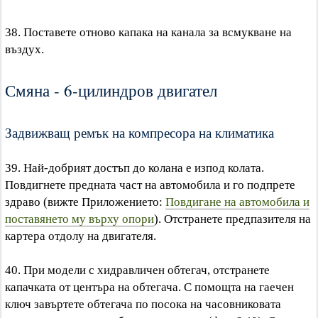
38. Поставете отново капака на канала за всмукване на
въздух.
Смяна - 6-цилиндров двигател
Задвижващ ремък на компресора на климатика
39. Най-добрият достъп до колана е изпод колата.
Повдигнете предната част на автомобила и го подпрете
здраво (вижте Приложението:
Повдигане на автомобила и
поставянето му върху опори
). Отстранете предпазителя на
картера отдолу на двигателя.
40. При модели с хидравличен обтегач, отстранете
капачката от центъра на обтегача. С помощта на гаечен
ключ завъртете обтегача по посока на часовниковата