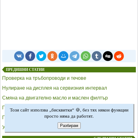
ПРЕДИШНИ СТАТИИ
Проверка на тръбопроводи и течове
Нулиране на дисплея на сервизния интервал
Смяна на двигателно масло и маслен филтър
Планова поддръжка
Този сайт използва „бисквитки“ 🍪, без тях някои функции
просто няма да работят.
Процедури за поддръжка. Въведение
Разбирам
Устройство за задвижване на задните колела