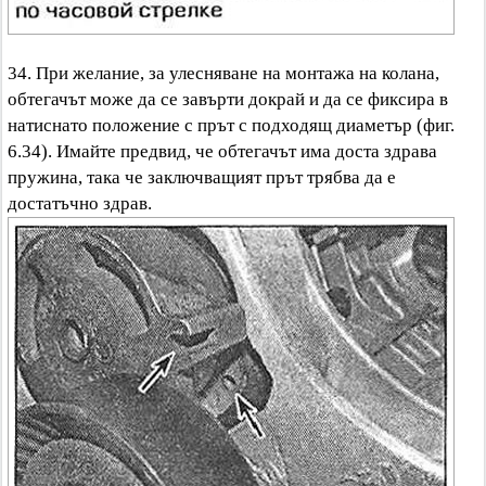
34. При желание, за улесняване на монтажа на колана,
обтегачът може да се завърти докрай и да се фиксира в
натиснато положение с прът с подходящ диаметър (фиг.
6.34). Имайте предвид, че обтегачът има доста здрава
пружина, така че заключващият прът трябва да е
достатъчно здрав.