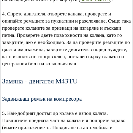
4. Спрете двигателя, отворете капака, проверете и
опипайте ремъците за пукнатини и разслояване. Също така
проверете коланите за признаци на изгаряне и лъскави
петна. Проверете двете повърхности на колана, като го
завъртите, ако е необходимо. За да проверите ремъците по
цялата им дължина, завъртете двигателя според нуждите,
като използвате торцов ключ, поставен върху главата на
централния болт на коляновия вал.
Замяна - двигател M43TU
Задвижващ ремък на компресора
5. Най-добрият достъп до колана е изпод колата.
Повдигнете предната част на колата и я подпрете здраво
(вижте приложението: Повдигане на автомобила и