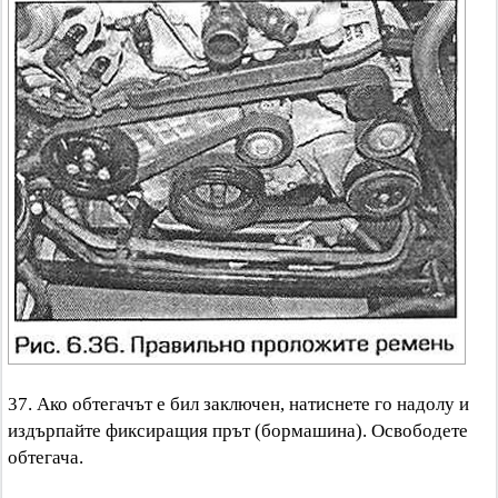
37. Ако обтегачът е бил заключен, натиснете го надолу и
издърпайте фиксиращия прът (бормашина). Освободете
обтегача.