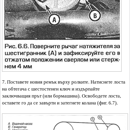
7. Поставете новия ремък върху ролките. Натиснете лоста
на обтегача с шестостенен ключ и издърпайте
заключващия прът (или бормашина). Освободете лоста,
оставете го да се завърти и затегнете колана (фиг. 6.7).