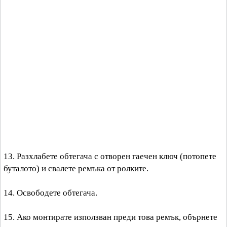
13. Разхлабете обтегача с отворен гаечен ключ (потопете
буталото) и свалете ремъка от ролките.
14. Освободете обтегача.
15. Ако монтирате използван преди това ремък, обърнете