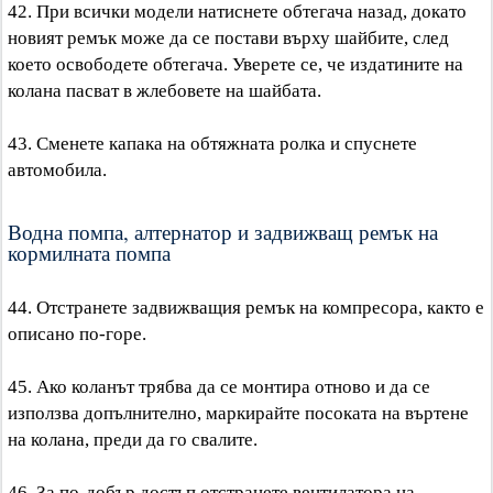
42. При всички модели натиснете обтегача назад, докато
новият ремък може да се постави върху шайбите, след
което освободете обтегача. Уверете се, че издатините на
колана пасват в жлебовете на шайбата.
43. Сменете капака на обтяжната ролка и спуснете
автомобила.
Водна помпа, алтернатор и задвижващ ремък на
кормилната помпа
44. Отстранете задвижващия ремък на компресора, както е
описано по-горе.
45. Ако коланът трябва да се монтира отново и да се
използва допълнително, маркирайте посоката на въртене
на колана, преди да го свалите.
46. За по-добър достъп отстранете вентилатора на