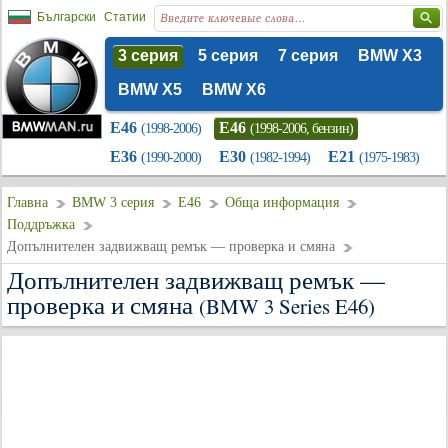
Български
Статии
3 серия
5 серия
7 серия
BMW X3
BMW X5
BMW X6
E46
E46
(1998-2006)
(1998-2006, бензин)
E36
E30
E21
(1990-2000)
(1982-1994)
(1975-1983)
Главна
BMW 3 серия
E46
Обща информация
Поддръжка
Допълнителен задвижващ ремък — проверка и смяна
Допълнителен задвижващ ремък —
проверка и смяна
(BMW 3 Series E46)