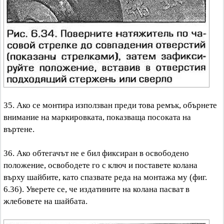
35. Ако се монтира използван преди това ремък, обърнете
внимание на маркировката, показваща посоката на
въртене.
36. Ако обтегачът не е бил фиксиран в освободено
положение, освободете го с ключ и поставете колана
върху шайбите, като спазвате реда на монтажа му (фиг.
6.36). Уверете се, че издатините на колана пасват в
жлебовете на шайбата.