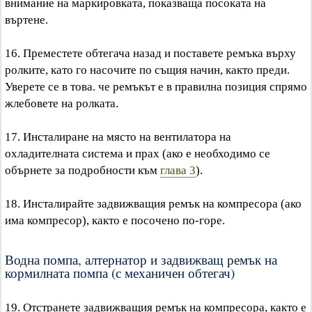
внимание на маркировката, показваща посоката на
въртене.
16. Преместете обтегача назад и поставете ремъка върху
ролките, като го насочите по същия начин, както преди.
Уверете се в това. че ремъкът е в правилна позиция спрямо
жлебовете на ролката.
17. Инсталиране на място на вентилатора на
охладителната система и прах (ако е необходимо се
обърнете за подробности към
глава 3
).
18. Инсталирайте задвижващия ремък на компресора (ако
има компресор), както е посочено по-горе.
Водна помпа, алтернатор и задвижващ ремък на
кормилната помпа (с механичен обтегач)
19. Отстранете задвижващия ремък на компресора, както е