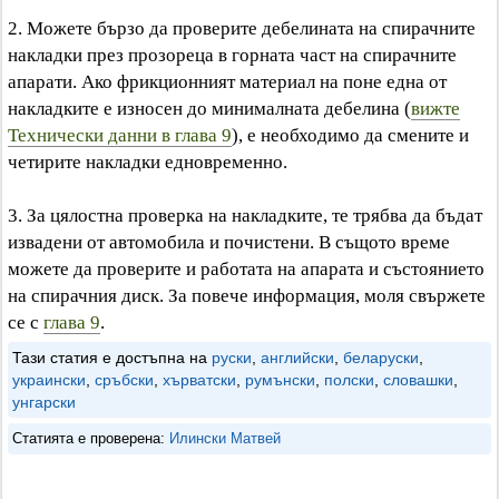
2. Можете бързо да проверите дебелината на спирачните
накладки през прозореца в горната част на спирачните
апарати. Ако фрикционният материал на поне една от
накладките е износен до минималната дебелина (
вижте
Технически данни в глава 9
), е необходимо да смените и
четирите накладки едновременно.
3. За цялостна проверка на накладките, те трябва да бъдат
извадени от автомобила и почистени. В същото време
можете да проверите и работата на апарата и състоянието
на спирачния диск. За повече информация, моля свържете
се с
глава 9
.
Тази статия е достъпна на
руски
,
английски
,
беларуски
,
украински
,
сръбски
,
хърватски
,
румънски
,
полски
,
словашки
,
унгарски
Статията е проверена:
Илински Матвей