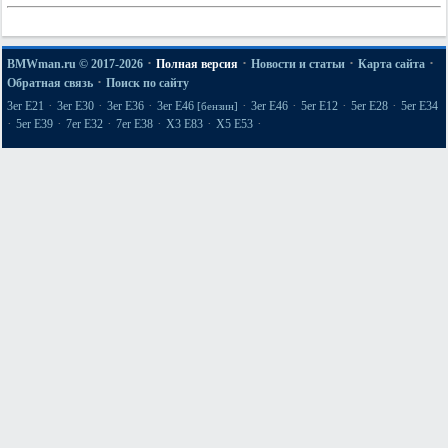
·
·
·
·
BMWman.ru © 2017-2026
Полная версия
Новости и статьи
Карта сайта
·
Обратная связь
Поиск по сайту
·
·
·
·
·
·
·
3er E21
3er E30
3er E36
3er E46
3er E46
5er E12
5er E28
5er E34
[бензин]
·
·
·
·
·
·
5er E39
7er E32
7er E38
X3 E83
X5 E53