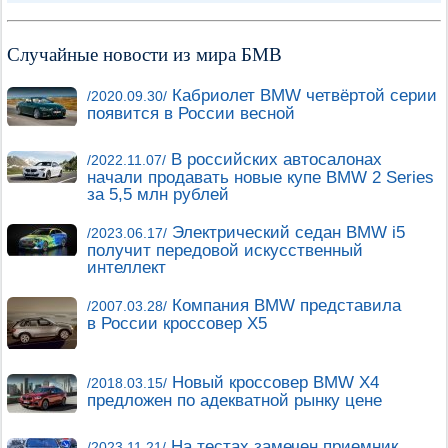
Случайные новости из мира БМВ
Кабриолет BMW четвёртой серии
/2020.09.30/
появится в России весной
В российских автосалонах
/2022.11.07/
начали продавать новые купе BMW 2 Series
за 5,5 млн рублей
Электрический седан BMW i5
/2023.06.17/
получит передовой искусственный
интеллект
Компания BMW представила
/2007.03.28/
в России кроссовер Х5
Новый кроссовер BMW X4
/2018.03.15/
предложен по адекватной рынку цене
На тестах замечен приемник
/2023.11.21/