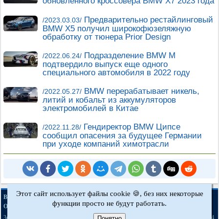
обновленного кроссовера BMW X7 2023 года
Предварительно рестайлинговый
/2023.03.03/
BMW X5 получил широкофюзеляжную
обработку от тюнера Prior Design
Подразделение BMW M
/2022.06.24/
подтвердило выпуск еще одного
специального автомобиля в 2022 году
BMW перерабатывает никель,
/2022.05.27/
литий и кобальт из аккумуляторов
электромобилей в Китае
Гендиректор BMW Ципсе
/2022.11.28/
сообщил опасения за будущее Германии
при уходе компаний химотрасли
Этот сайт использует файлы cookie 🍪, без них некоторые
·
·
·
·
BMWman.ru © 2017-2026
Полная версия
Новости и статьи
Карта сайта
функции просто не будут работать.
·
Обратная связь
Поиск по сайту
·
·
·
·
·
·
·
3er E21
3er E30
3er E36
3er E46
3er E46
5er E12
5er E28
5er E34
[бензин]
Понятно